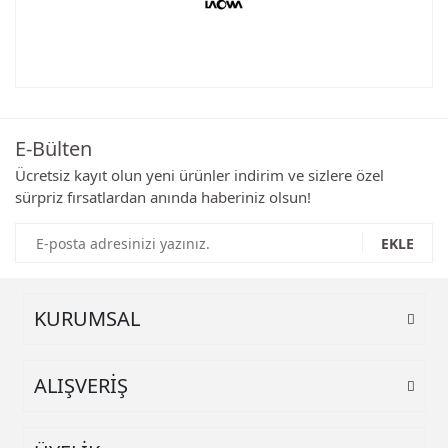
Bu ürünün fiyat bilgisi, resim, ürün açıklamalarında ve diğer
konularda yetersiz gördüğünüz noktaları öneri formunu
Bu ürüne ilk yorumu siz yapın!
kullanarak tarafımıza iletebilirsiniz.
Görüş ve önerileriniz için teşekkür ederiz.
E-Bülten
Yorum Yaz
Ürün resmi kalitesiz, bozuk veya görüntülenemiyor.
Ücretsiz kayıt olun yeni ürünler indirim ve sizlere özel
sürpriz fırsatlardan anında haberiniz olsun!
Ürün açıklamasında eksik bilgiler bulunuyor.
Ürün bilgilerinde hatalar bulunuyor.
EKLE
Ürün fiyatı diğer sitelerden daha pahalı.
Bu ürüne benzer farklı alternatifler olmalı.
KURUMSAL
ALIŞVERİŞ
Gönder