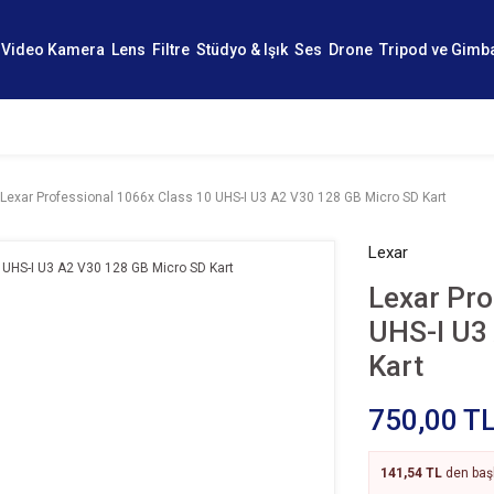
Video Kamera
Lens
Filtre
Stüdyo & Işık
Ses
Drone
Tripod ve Gimb
Lexar Professional 1066x Class 10 UHS-I U3 A2 V30 128 GB Micro SD Kart
Lexar
Lexar Pro
UHS-I U3
Kart
750,00 T
141,54 TL
den başl