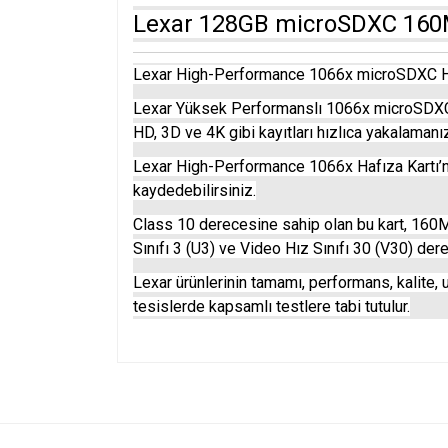
Lexar 128GB microSDXC 160M
Lexar High-Performance 1066x microSDXC Hafıza 
Lexar Yüksek Performanslı 1066x microSDXC h
HD, 3D ve 4K gibi kayıtları hızlıca yakalaman
Lexar High-Performance 1066x Hafıza Kartı’na yü
kaydedebilirsiniz.
Class 10 derecesine sahip olan bu kart, 160
Sınıfı 3 (U3) ve Video Hız Sınıfı 30 (V30) der
Lexar ürünlerinin tamamı, performans, kalite, u
tesislerde kapsamlı testlere tabi tutulur.
Bu ürünün fiyat bilgisi, resim, ürün açıklamalarında v
Görüş ve önerileriniz için teşekkür ederiz.
Ürün resmi kalitesiz, bozuk veya görüntülenemiyo
Ürün açıklamasında eksik bilgiler bulunuyor.