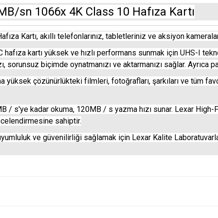
B/sn 1066x 4K Class 10 Hafıza Kartı
Kartı, akıllı telefonlarınız, tabletleriniz ve aksiyon kameralarını
afıza kartı yüksek ve hızlı performans sunmak için UHS-I teknol
ızı, sorunsuz biçimde oynatmanızı ve aktarmanızı sağlar. Ayrıca p
ksek çözünürlükteki filmleri, fotoğrafları, şarkıları ve tüm favori
MB / s'ye kadar okuma, 120MB / s yazma hızı sunar. Lexar High-P
ecelendirmesine sahiptir.
yumluluk ve güvenilirliği sağlamak için Lexar Kalite Laboratuvarlar
e diğer konularda yetersiz gördüğünüz noktaları öneri formunu kullanarak tarafım
Bu ürüne ilk yorumu siz yapın!
r.
Yorum Yaz