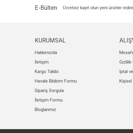
Ürün bilgilerinde hatalar bulunuyor.
E-Bülten
Ücretsiz kayıt olun yeni ürünler indir
Ürün fiyatı diğer sitelerden daha pahalı.
Bu ürüne benzer farklı alternatifler olmalı.
KURUMSAL
ALIŞ
Hakkımızda
Mesafe
İletişim
Gizlili
Kargo Takibi
İptal v
Havale Bildirim Formu
Kişisel
Sipariş Sorgula
İletişim Formu
Bloglarımız