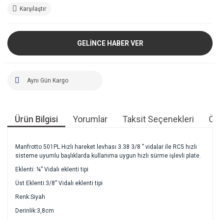
Karşılaştır
GELİNCE HABER VER
Aynı Gün Kargo
Ürün Bilgisi
Yorumlar
Taksit Seçenekleri
Öne
Manfrotto 501PL Hızlı hareket levhası 3.38 3/8 ” vidalar ile RC5 hızlı
sisteme uyumlu başlıklarda kullanıma uygun hızlı sürme işlevli plate.
Eklenti: ¼” Vidalı eklenti tipi
Üst Eklenti:3/8” Vidalı eklenti tipi
Renk:Siyah
Derinlik:3,8cm