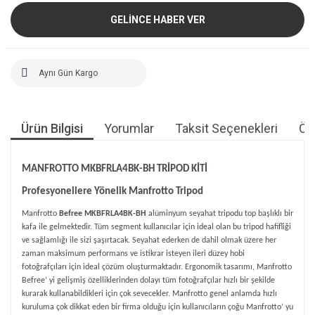
GELİNCE HABER VER
Aynı Gün Kargo
Ürün Bilgisi
Yorumlar
Taksit Seçenekleri
Öne
MANFROTTO
MKBFRLA4BK-BH
TRİPOD KİTİ
Profesyonellere Yönelik Manfrotto Tripod
Manfrotto
Befree
MKBFRLA4BK-BH
alüminyum seyahat tripodu top başlıklı bir
kafa ile gelmektedir. Tüm segment kullanıcılar için ideal olan bu tripod hafifliği
ve sağlamlığı ile sizi şaşırtacak. Seyahat ederken de dahil olmak üzere her
zaman maksimum performans ve istikrar isteyen ileri düzey hobi
fotoğrafçıları iç
in ideal
çözüm oluşturmaktadır. Ergonomik tasarımı
, Manfrotto
Befree
’ yi gelişmiş özelliklerinden dolayı tüm fotoğrafçılar hızlı bir şekilde
kurarak kullanabildikleri için çok sevecekler. Manfrotto genel anlamda hızlı
kuruluma çok dikkat eden bir firma olduğu için kullanıcıların çoğu Manfrotto’ yu