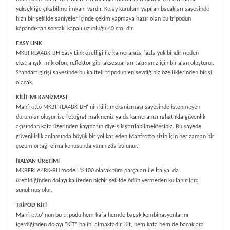
yüksekliğe çıkabilme imkanı vardır. Kolay kurulum yapılan bacakları sayesinde
hızlı bir şekilde saniyeler içinde çekim yapmaya hazır olan bu tripodun
kapandıktan sonraki kapalı uzunluğu 40 cm’ dir.
EASY LINK
MKBFRLA4BK-BH
Easy Link özelliği ile kameranıza fazla yük bindirmeden
ekstra ışık, mikrofon, reflektör gibi aksesuarları takmanız için bir alan oluşturur.
Standart girişi sayesinde bu kaliteli tripodun en sevdiğiniz özelliklerinden birisi
olacak.
KİLİT MEKANİZMASI
Manfrotto
MKBFRLA4BK-BH
’ nin kilit mekanizması sayesinde istenmeyen
durumlar oluşur ise fotoğraf makineniz ya da kameranızı rahatlıkla güvenlik
açısından kafa üzerinden kaymasın diye sıkıştırılabilmektesiniz. Bu sayede
güvenilirlik anlamında büyük bir yol kat eden Manfrotto sizin için her zaman bir
çözüm ortağı olma konusunda yanınızda bulunur.
İTALYAN ÜRETİMİ
MKBFRLA4BK-BH
modeli %100 olarak tüm parçaları ile İtalya’ da
üretildiğinden dolayı kaliteden hiçbir şekilde ödün vermeden kullanıcılara
sunulmuş olur.
TRİPOD KİTİ
Manfrotto’ nun bu tripodu hem kafa hemde bacak kombinasyonlarını
içerdiğinden dolayı “KİT” halini almaktadır. Kit, hem kafa hem de bacaklara