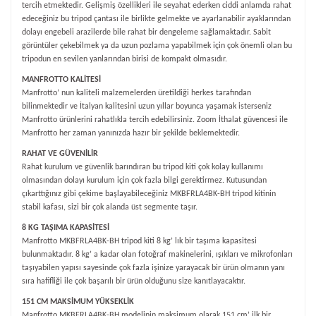
tercih etmektedir. Gelişmiş özellikleri ile seyahat ederken ciddi anlamda rahat
edeceğiniz bu tripod çantası ile birlikte gelmekte ve ayarlanabilir ayaklarından
dolayı engebeli arazilerde bile rahat bir dengeleme sağlamaktadır. Sabit
görüntüler çekebilmek ya da uzun pozlama yapabilmek için çok önemli olan bu
tripodun en sevilen yanlarından birisi de kompakt olmasıdır.
MANFROTTO KALİTESİ
Manfrotto’ nun kaliteli malzemelerden üretildiği herkes tarafından
bilinmektedir ve İtalyan kalitesini uzun yıllar boyunca yaşamak isterseniz
Manfrotto ürünlerini rahatlıkla tercih edebilirsiniz. Zoom İthalat güvencesi ile
Manfrotto her zaman yanınızda hazır bir şekilde beklemektedir.
RAHAT VE GÜVENİLİR
Rahat kurulum ve güvenlik barındıran bu tripod kiti çok kolay kullanımı
olmasından dolayı kurulum için çok fazla bilgi gerektirmez. Kutusundan
çıkarttığınız gibi çekime başlayabileceğiniz
MKBFRLA4BK-BH
tripod kitinin
stabil kafası, sizi bir çok alanda üst segmente taşır.
8 KG TAŞIMA KAPASİTESİ
Manfrotto
MKBFRLA4BK-BH
tripod kiti 8 kg’ lık bir taşıma kapasitesi
bulunmaktadır. 8 kg’ a kadar olan fotoğraf makinelerini, ışıkları ve mikrofonları
taşıyabilen yapısı sayesinde çok fazla işinize yarayacak bir ürün olmanın yanı
sıra hafifliği ile çok başarılı bir ürün olduğunu size kanıtlayacaktır.
151 CM MAKSİMUM YÜKSEKLİK
Manfrotto
MKBFRLA4BK-BH
modelinin maksimum olarak 151 cm’ ilk bir