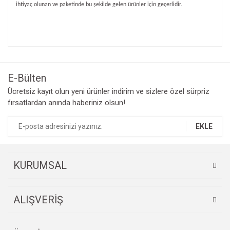
ihtiyaç olunan ve paketinde bu şekilde gelen ürünler için geçerlidir.
Bu ürünün fiyat bilgisi, resim, ürün açıklamalarında ve diğer
konularda yetersiz gördüğünüz noktaları öneri formunu
Bu ürüne ilk yorumu siz yapın!
kullanarak tarafımıza iletebilirsiniz.
Görüş ve önerileriniz için teşekkür ederiz.
E-Bülten
Yorum Yaz
Ücretsiz kayıt olun yeni ürünler indirim ve sizlere özel sürpriz
Ürün resmi kalitesiz, bozuk veya görüntülenemiyor.
fırsatlardan anında haberiniz olsun!
Ürün açıklamasında eksik bilgiler bulunuyor.
Ürün bilgilerinde hatalar bulunuyor.
EKLE
Ürün fiyatı diğer sitelerden daha pahalı.
Bu ürüne benzer farklı alternatifler olmalı.
KURUMSAL
ALIŞVERİŞ
Gönder