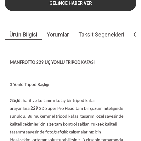
GELİNCE HABER VER
Ürün Bilgisi
Yorumlar
Taksit Seçenekleri
Öne
MANFROTTO 229 ÜÇ YÖNLÜ TRİPOD KAFASI
3 Yönlü Tripod Başlığı
Güçlü, hafif ve kullanımı kolay bir tripod kafası
arayanlara
229
3D Super Pro Head
tam bir çözüm niteliğinde
sunuldu. Bu mükemmel tripod kafası tasarımı özel sayesinde
kaliteli çekimler için size tam kontrol sağlar.
Y
üksek kaliteli
tasarımı sayesinde fotoğrafçılık çalışmalarınız iç
in
ideal
çekim ortamını oluşturabilirsiniz. 3 eksenin tamamında