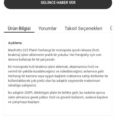
GELİNCE HABER VER
Ürün Bilgisi
Yorumlar
Taksit Seçenekleri
Öne
Açıklama:
Manfrotto 323 Plate’i herhangi bir monopoda quick release (hızlı
bırakma) işlevi eklemenin pratik bir yoludur. Her fotoğrafçı için son
derece kullanışlı bir kit parçasıdır.
Bir monopoda hızlı bırakma işlevi eklemek, ekipmanınızı hızlı ve
verimli bir şekilde kurabileceğiniz ve sökebileceğiniz anlamına gelir.
Herhangi bir kamera veya uygun bağlantı noktasına sahip dürbünler ile
kullanılabilecek çok yönlü olan bu adaptör sayesinde maksimum
rahatlığa sahipsiniz.
Bu adaptör 200PL dikdörtgen plate ile birlikte gelir, bu nedenle ayrıca
satın almanıza gerek yoktur. Hızlı ve güvenli kullanım, sadece kaydırın
ve çalışmaya başlayın.
Bu ürünün fiyat bilgisi, resim, ürün açıklamalarında ve diğer
konularda yetersiz gördüğünüz noktaları öneri formunu