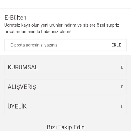
Bu ürüne ilk yorumu siz yapın!
kullanarak tarafımıza iletebilirsiniz.
Görüş ve önerileriniz için teşekkür ederiz.
E-Bülten
Yorum Yaz
Ücretsiz kayıt olun yeni ürünler indirim ve sizlere özel sürpriz
Ürün resmi kalitesiz, bozuk veya görüntülenemiyor.
fırsatlardan anında haberiniz olsun!
Ürün açıklamasında eksik bilgiler bulunuyor.
Ürün bilgilerinde hatalar bulunuyor.
EKLE
Ürün fiyatı diğer sitelerden daha pahalı.
Bu ürüne benzer farklı alternatifler olmalı.
KURUMSAL
ALIŞVERİŞ
Gönder
ÜYELİK
Bizi Takip Edin