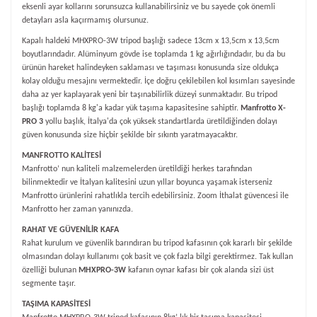
eksenli ayar kollarını sorunsuzca kullanabilirsiniz ve bu sayede çok önemli
detayları asla kaçırmamış olursunuz.
Kapalı haldeki MHXPRO-3W tripod başlığı sadece 13cm x 13,5cm x 13,5cm
boyutları
ndad
ır. Alüminyum g
ö
vde
ise toplamda 1 kg ağırlığı
ndad
ır, bu da bu
ürünün hareket halindeyken saklaması ve taşı
mas
ı konusunda size oldukça
kolay olduğu mesajını vermektedir. İçe doğru çekilebilen kol kısımları sayesinde
daha az yer kaplayarak yeni bir taşınabilirlik düzeyi sunmaktadır. Bu tripod
başlığı toplamda 8 kg'a kadar yük taşıma kapasitesine sahiptir.
Manfrotto X-
PRO 3
yollu başlık, İtalya'da çok yüksek standartlarda üretildiğinden dolayı
güven konusunda size hiçbir şekilde bir sıkıntı yaratmayacaktır.
MANFROTTO KALİTESİ
Manfrotto’ nun kaliteli malzemelerden üretildiği herkes tarafından
bilinmektedir ve İtalyan kalitesini uzun yıllar boyunca yaşamak isterseniz
Manfrotto ürünlerini rahatlıkla tercih edebilirsiniz. Zoom İthalat güvencesi ile
Manfrotto her zaman yanınızda.
RAHAT VE GÜVENİLİR KAFA
Rahat kurulum ve güvenlik barındıran bu tripod kafasının çok kararlı bir şekilde
olmasından dolayı kullanımı çok basit ve çok fazla bilgi gerektirmez. Tak kullan
özelliği bulunan
MHXPRO-3W
kafanın oynar kafası bir çok alanda sizi üst
segmente taşır.
TAŞIMA KAPASİTESİ