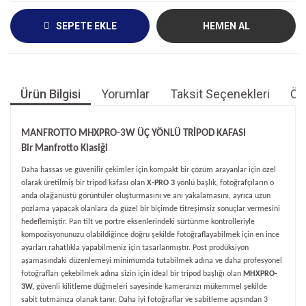
SEPETE EKLE
HEMEN AL
Ürün Bilgisi
Yorumlar
Taksit Seçenekleri
Öne
MANFROTTO MHXPRO-3W ÜÇ YÖNLÜ TRİPOD KAFASI
Bir Manfrotto Klasiği
Daha hassas ve güvenilir çekimler için kompakt bir çözüm arayanlar için özel
olarak üretilmiş bir tripod kafası olan
X-PRO 3
y
ö
nlü başlık, fotoğrafçıların o
anda olağanüstü g
ö
rüntüler oluşturmasını ve anı yakalamasını, ayrıca uzun
pozlama yapacak olanlara da güzel bir biçimde titreşimsiz sonuçlar vermesini
hedeflemiştir. Pan tilt ve portre eksenlerindeki sürtünme kontrolleriyle
kompozisyonunuzu olabildiğ
ince do
ğru şekilde fotoğraflayabilmek için en ince
ayarları rahatlıkla yapabilmeniz için tasarlanmıştır. Post prodüksiyon
aşamasındaki düzenlemeyi minimumda tutabilmek adına ve daha profesyonel
fotoğrafları çekebilmek adına sizin için ideal bir tripod başlığı olan
MHXPRO-
3W,
güvenli kilitleme düğmeleri sayesinde kameranızı mükemmel şekilde
sabit tutmanıza olanak tanır. Daha iyi fotoğraflar ve sabitleme açısından 3