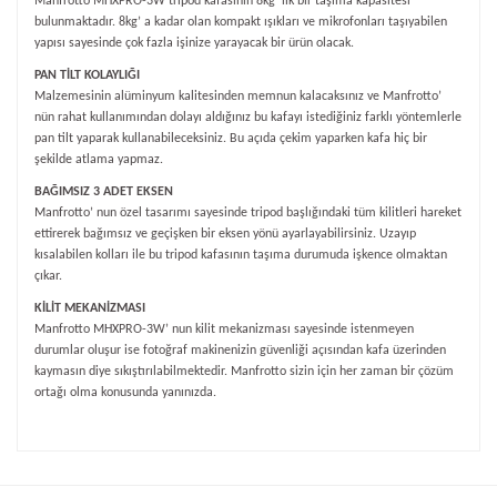
Manfrotto MHXPRO-3W tripod kafasının 8kg’ lık bir taşıma kapasitesi
bulunmaktadır. 8kg’ a kadar olan kompakt ışıkları ve mikrofonları taşıyabilen
yapısı sayesinde çok fazla işinize yarayacak bir ürün olacak.
PAN TİLT KOLAYLIĞI
Malzemesinin alüminyum kalitesinden memnun kalacaksınız ve Manfrotto’
nün rahat kullanımından dolayı aldığınız bu kafayı istediğiniz farklı yöntemlerle
pan tilt yaparak kullanabileceksiniz. Bu açıda çekim yaparken kafa hiç bir
şekilde atlama yapmaz.
BAĞIMSIZ 3 ADET EKSEN
Manfrotto’ nun özel tasarımı sayesinde tripod başlığındaki tüm kilitleri hareket
ettirerek bağımsız ve geçişken bir eksen yönü ayarlayabilirsiniz. Uzayıp
kısalabilen kolları ile bu tripod kafasının taşıma durumuda işkence olmaktan
çıkar.
KİLİT MEKANİZMASI
Manfrotto MHXPRO-3W’ nun kilit mekanizması sayesinde istenmeyen
durumlar oluşur ise fotoğraf makinenizin güvenliği açısından kafa üzerinden
kaymasın diye sıkıştırılabilmektedir. Manfrotto sizin için her zaman bir çözüm
ortağı olma konusunda yanınızda.
Bu ürünün fiyat bilgisi, resim, ürün açıklamalarında ve diğer
konularda yetersiz gördüğünüz noktaları öneri formunu
Bu ürüne ilk yorumu siz yapın!
kullanarak tarafımıza iletebilirsiniz.
Görüş ve önerileriniz için teşekkür ederiz.