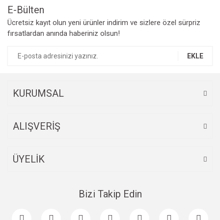
E-Bülten
Yorum Yaz
Ücretsiz kayıt olun yeni ürünler indirim ve sizlere özel sürpriz
Ürün resmi kalitesiz, bozuk veya görüntülenemiyor.
fırsatlardan anında haberiniz olsun!
Ürün açıklamasında eksik bilgiler bulunuyor.
Ürün bilgilerinde hatalar bulunuyor.
EKLE
Ürün fiyatı diğer sitelerden daha pahalı.
Bu ürüne benzer farklı alternatifler olmalı.
KURUMSAL
ALIŞVERİŞ
Gönder
ÜYELİK
Bizi Takip Edin