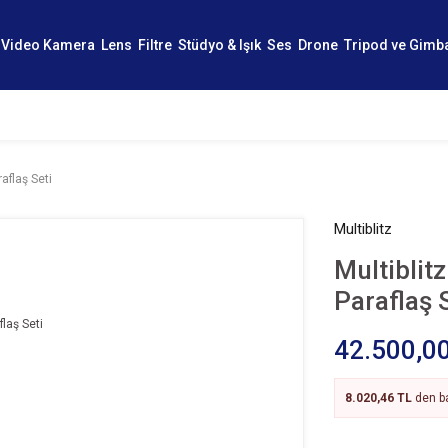
Video Kamera
Lens
Filtre
Stüdyo & Işık
Ses
Drone
Tripod ve Gimb
aflaş Seti
Multiblitz
Multiblit
Paraflaş 
42.500,0
8.020,46 TL
den ba