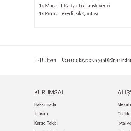
1x Muras-T Radyo Frekanslı Verici
1x Protra Tekerli Işık Çantası
Bu ürünün fiyat bilgisi, resim, ürün açıklamalarında v
Görüş ve önerileriniz için teşekkür ederiz.
Ürün resmi kalitesiz, bozuk veya görüntülenemiyo
Ürün açıklamasında eksik bilgiler bulunuyor.
Ürün bilgilerinde hatalar bulunuyor.
E-Bülten
Ücretsiz kayıt olun yeni ürünler indir
Ürün fiyatı diğer sitelerden daha pahalı.
Bu ürüne benzer farklı alternatifler olmalı.
KURUMSAL
ALIŞ
Hakkımızda
Mesafe
İletişim
Gizlili
Kargo Takibi
İptal v