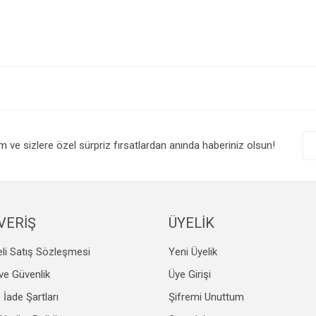
e diğer konularda yetersiz gördüğünüz noktaları öneri formunu kullanarak tarafım
Bu ürüne ilk yorumu siz yapın!
r.
Yorum Yaz
im ve sizlere özel sürpriz fırsatlardan anında haberiniz olsun!
VERİŞ
ÜYELİK
li Satış Sözleşmesi
Yeni Üyelik
Gönder
k ve Güvenlik
Üye Girişi
e İade Şartları
Şifremi Unuttum