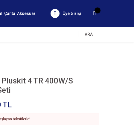
al
Çanta
Aksesuar
Üye Girişi
ARA
z Pluskit 4 TR 400W/S
Seti
0 TL
şlayan taksitlerle!