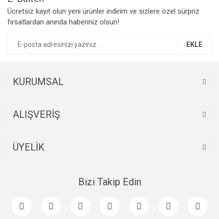
Yorum Yaz
Ücretsiz kayıt olun yeni ürünler indirim ve sizlere özel sürpriz
Ürün resmi kalitesiz, bozuk veya görüntülenemiyor.
fırsatlardan anında haberiniz olsun!
Ürün açıklamasında eksik bilgiler bulunuyor.
Ürün bilgilerinde hatalar bulunuyor.
EKLE
Ürün fiyatı diğer sitelerden daha pahalı.
Bu ürüne benzer farklı alternatifler olmalı.
KURUMSAL
ALIŞVERİŞ
Gönder
ÜYELİK
Bizi Takip Edin