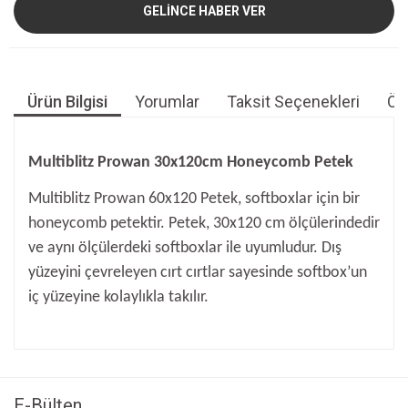
GELİNCE HABER VER
Ürün Bilgisi
Yorumlar
Taksit Seçenekleri
Öne
Multiblitz Prowan 30x120cm Honeycomb Petek
Multiblitz Prowan 60x120 Petek, softboxlar için bir
honeycomb petektir. Petek, 30x120 cm ölçülerindedir
ve aynı ölçülerdeki softboxlar ile uyumludur. Dış
yüzeyini çevreleyen cırt cırtlar sayesinde softbox’un
iç yüzeyine kolaylıkla takılır.
Bu ürünün fiyat bilgisi, resim, ürün açıklamalarında ve diğer
konularda yetersiz gördüğünüz noktaları öneri formunu
Bu ürüne ilk yorumu siz yapın!
kullanarak tarafımıza iletebilirsiniz.
Görüş ve önerileriniz için teşekkür ederiz.
E-Bülten