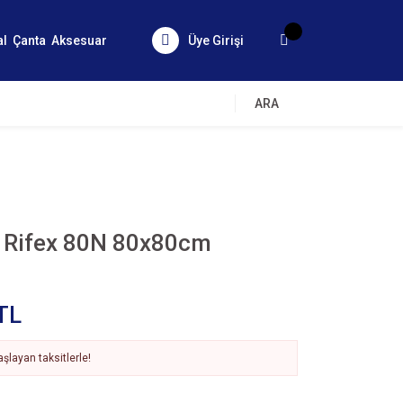
al
Çanta
Aksesuar
Üye Girişi
ARA
z Rifex 80N 80x80cm
TL
şlayan taksitlerle!