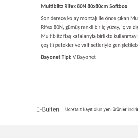
Multiblitz Rifex 80N 80x80cm Softbox
Son derece kolay montajı ile önce çıkan Mult
Rifex 80N, gümüş renkli bir iç yüzey, iç ve d
Multiblitz flaş kafalarıyla birlikte kullanma
çeşitli petekler ve valf setleriyle genişletilebi
Bayonet Tipi:
V Bayonet
Bu ürünün fiyat bilgisi, resim, ürün açıklamalarında v
Görüş ve önerileriniz için teşekkür ederiz.
Ürün resmi kalitesiz, bozuk veya görüntülenemiyo
Ürün açıklamasında eksik bilgiler bulunuyor.
Ürün bilgilerinde hatalar bulunuyor.
E-Bülten
Ücretsiz kayıt olun yeni ürünler indir
Ürün fiyatı diğer sitelerden daha pahalı.
Bu ürüne benzer farklı alternatifler olmalı.