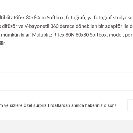
iblitz Rifex 80x80cm Softbox, fotoğrafçıya fotoğraf stüdyosunda 
ış difüzör ve V-bayonetli 360 derece dönebilen bir adaptör ile don
yı mümkün kılar. Multiblitz Rifex 80N 80x80 Softbox, model, portr
lir.
e diğer konularda yetersiz gördüğünüz noktaları öneri formunu kullanarak tarafım
Bu ürüne ilk yorumu siz yapın!
r.
Yorum Yaz
im ve sizlere özel sürpriz fırsatlardan anında haberiniz olsun!