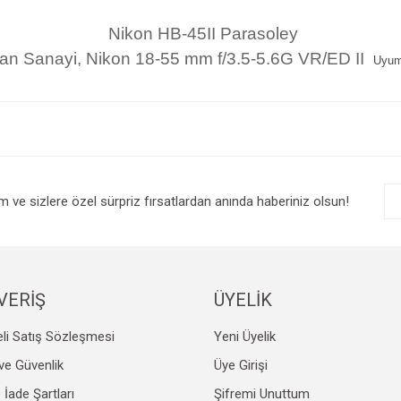
Nikon HB-45II Parasoley
an Sanayi, Nikon 18-55 mm f/3.5-5.6G VR/ED II
Uyum
e diğer konularda yetersiz gördüğünüz noktaları öneri formunu kullanarak tarafım
Bu ürüne ilk yorumu siz yapın!
r.
Yorum Yaz
im ve sizlere özel sürpriz fırsatlardan anında haberiniz olsun!
VERİŞ
ÜYELİK
li Satış Sözleşmesi
Yeni Üyelik
Gönder
k ve Güvenlik
Üye Girişi
e İade Şartları
Şifremi Unuttum