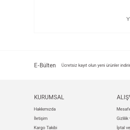
Y
Bu ürünün fiyat bilgisi, resim, ürün açıklamalarında v
Görüş ve önerileriniz için teşekkür ederiz.
Ürün resmi kalitesiz, bozuk veya görüntülenemiyo
Ürün açıklamasında eksik bilgiler bulunuyor.
Ürün bilgilerinde hatalar bulunuyor.
E-Bülten
Ücretsiz kayıt olun yeni ürünler indir
Ürün fiyatı diğer sitelerden daha pahalı.
Bu ürüne benzer farklı alternatifler olmalı.
KURUMSAL
ALIŞ
Hakkımızda
Mesafe
İletişim
Gizlili
Kargo Takibi
İptal v