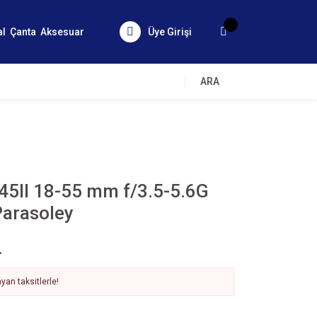
al
Çanta
Aksesuar
Üye Girişi
ARA
45II 18-55 mm f/3.5-5.6G
Parasoley
L
yan taksitlerle!