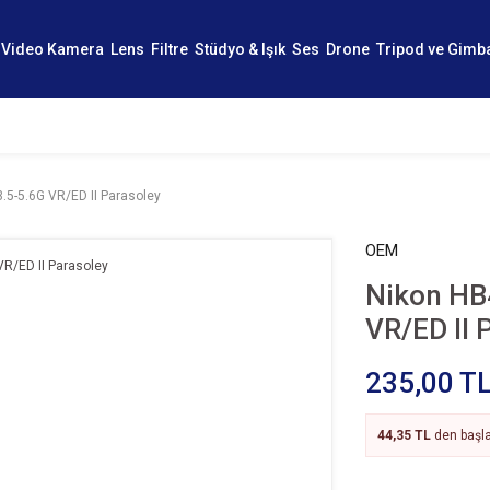
Video Kamera
Lens
Filtre
Stüdyo & Işık
Ses
Drone
Tripod ve Gimb
.5-5.6G VR/ED II Parasoley
OEM
Nikon HB
VR/ED II 
235,00 T
44,35 TL
den başla