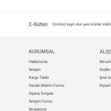
Ürün resmi kalitesiz, bozuk veya görüntülenemiyo
Ürün açıklamasında eksik bilgiler bulunuyor.
Ürün bilgilerinde hatalar bulunuyor.
E-Bülten
Ücretsiz kayıt olun yeni ürünler indir
Ürün fiyatı diğer sitelerden daha pahalı.
Bu ürüne benzer farklı alternatifler olmalı.
KURUMSAL
ALIŞ
Hakkımızda
Mesafe
İletişim
Gizlili
Kargo Takibi
İptal v
Havale Bildirim Formu
Kişisel
Sipariş Sorgula
İletişim Formu
Bloglarımız