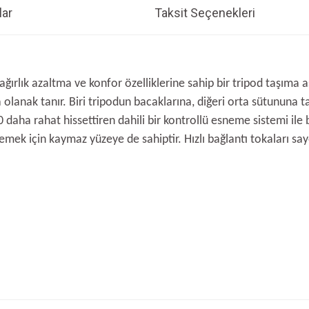
ar
Taksit Seçenekleri
ağırlık azaltma ve konfor özelliklerine sahip bir tripod taşıma 
a olanak tanır. Biri tripodun bacaklarına, diğeri orta sütununa 
 daha rahat hissettiren dahili bir kontrollü esneme sistemi ile 
emek için kaymaz yüzeye de sahiptir. Hızlı bağlantı tokaları say
e diğer konularda yetersiz gördüğünüz noktaları öneri formunu kullanarak tarafım
Bu ürüne ilk yorumu siz yapın!