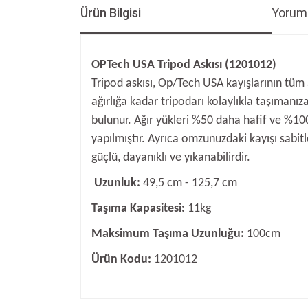
Ürün Bilgisi
Yoruml
OPTech USA Tripod Askısı (1201012)
Tripod askısı, Op/Tech USA kayışlarının tüm 
ağırlığa kadar tripodarı kolaylıkla taşımanız
bulunur. Ağır yükleri %50 daha hafif ve %100
yapılmıştır. Ayrıca omzunuzdaki kayışı sabitl
güçlü, dayanıklı ve yıkanabilirdir.
Uzunluk:
49,5 cm - 125,7 cm
Taşıma Kapasitesi:
11kg
Maksimum Taşıma Uzunluğu:
100cm
Ürün Kodu:
1201012
Bu ürünün fiyat bilgisi, resim, ürün açıklamalarında v
Görüş ve önerileriniz için teşekkür ederiz.