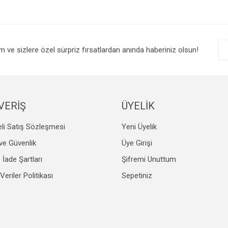
r.
Yorum Yaz
im ve sizlere özel sürpriz fırsatlardan anında haberiniz olsun!
VERİŞ
ÜYELİK
li Satış Sözleşmesi
Yeni Üyelik
Gönder
k ve Güvenlik
Üye Girişi
e İade Şartları
Şifremi Unuttum
 Veriler Politikası
Sepetiniz