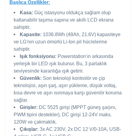
Başlıca Özellikler:
Kasa:
Güç istasyonu oldukça sağlam olup
katlanabilir taşıma sapına ve akıllı LCD ekrana
sahiptir.
Kapasite:
1036.8Wh (48Ah, 21.6V) kapasiteye
ve LG'nin uzun ömürlü Li-Ion pil hücrelerine
sahiptir.
Işık fonksiyonu:
Powerstation'ın arkasında
yerleşik bir LED ışık bulunur. Bu, 3 parlaklık
seviyesinde karanlığa ışık getirir.
Güvenlik:
Son teknoloji kontrolör ve çip
teknolojisi, aşırı şarj, aşırı yükleme, düşük voltaj,
kısa devre ve aşırı ısınmaya karşı güvenilir koruma
sağlar.
Girişler:
DC 5525 girişi (MPPT güneş şarjını,
PWM tipini destekler), DC girişi 12-24V maks.
120W ve çakmaklık.
Çıkışlar:
3x AC 230V, 2x DC 12 V/0-10A, USB-