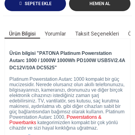
SEPETE EKLE
HEMEN AL
Ürün Bilgisi
Yorumlar
Taksit Seçenekleri
Öne
Ürün bilgisi "PATONA Platinum Powerstation
Autarc 1000 / 1000W 1000Wh PD100W USB5V/2.4A
DC12V/10A DC5525"
Platinum Powerstation Autarc 1000 kompakt bir güç
mucizesidir. Nerede olursanız olun akıllı telefonunuzu,
bilgisayarınızı, kameranızı, dronunuzu ve diğer birçok
elektronik cihazınızı istediğiniz zaman şarj
edebilirsiniz. TV, vantilatör, ses kutusu, saç kurutma
makinesi, aydınlatma vb. gibi diğer cihazları sabit bir
güç bağlantısından bağımsız olarak kullanın. Platinum
Powerstation Autarc 1000,
Powerstations &
Powerbanks
kategorimizden kompakt bir çok yönlü
cihazdır ve sizi hayal kırıklığına uğratmaz.