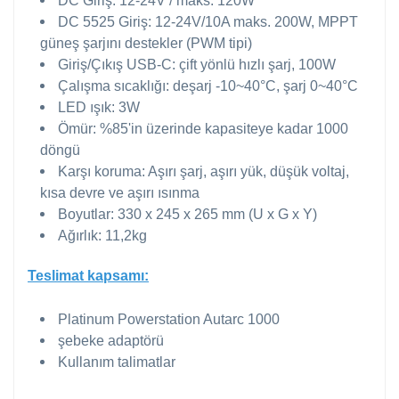
DC Giriş: 12-24V / maks. 120W
DC 5525 Giriş: 12-24V/10A maks. 200W, MPPT
güneş şarjını destekler (PWM tipi)
Giriş/Çıkış USB-C: çift yönlü hızlı şarj, 100W
Çalışma sıcaklığı: deşarj -10~40°C, şarj 0~40°C
LED ışık: 3W
Ömür: %85'in üzerinde kapasiteye kadar 1000
döngü
Karşı koruma: Aşırı şarj, aşırı yük, düşük voltaj,
kısa devre ve aşırı ısınma
Boyutlar: 330 x 245 x 265 mm (U x G x Y)
Ağırlık: 11,2kg
Teslimat kapsamı:
Platinum Powerstation Autarc 1000
şebeke adaptörü
Kullanım talimatlar
Bu ürünün fiyat bilgisi, resim, ürün açıklamalarında ve diğer