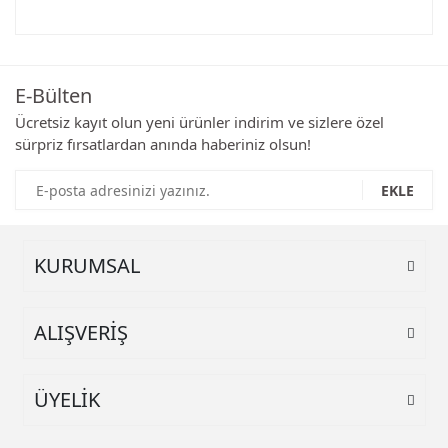
Bu ürünün fiyat bilgisi, resim, ürün açıklamalarında ve diğer
konularda yetersiz gördüğünüz noktaları öneri formunu
Bu ürüne ilk yorumu siz yapın!
kullanarak tarafımıza iletebilirsiniz.
Görüş ve önerileriniz için teşekkür ederiz.
E-Bülten
Yorum Yaz
Ürün resmi kalitesiz, bozuk veya görüntülenemiyor.
Ücretsiz kayıt olun yeni ürünler indirim ve sizlere özel
sürpriz fırsatlardan anında haberiniz olsun!
Ürün açıklamasında eksik bilgiler bulunuyor.
Ürün bilgilerinde hatalar bulunuyor.
EKLE
Ürün fiyatı diğer sitelerden daha pahalı.
Bu ürüne benzer farklı alternatifler olmalı.
KURUMSAL
ALIŞVERİŞ
Gönder
ÜYELİK