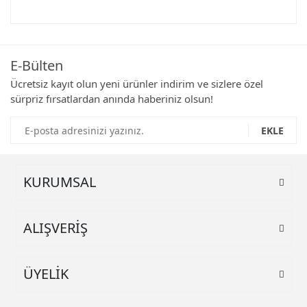
Bu ürünün fiyat bilgisi, resim, ürün açıklamalarında ve diğer
konularda yetersiz gördüğünüz noktaları öneri formunu
Bu ürüne ilk yorumu siz yapın!
kullanarak tarafımıza iletebilirsiniz.
Görüş ve önerileriniz için teşekkür ederiz.
E-Bülten
Yorum Yaz
Ürün resmi kalitesiz, bozuk veya görüntülenemiyor.
Ücretsiz kayıt olun yeni ürünler indirim ve sizlere özel
sürpriz fırsatlardan anında haberiniz olsun!
Ürün açıklamasında eksik bilgiler bulunuyor.
Ürün bilgilerinde hatalar bulunuyor.
EKLE
Ürün fiyatı diğer sitelerden daha pahalı.
Bu ürüne benzer farklı alternatifler olmalı.
KURUMSAL
ALIŞVERİŞ
Gönder
ÜYELİK