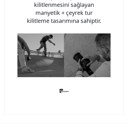
kilitlenmesini sağlayan
manyetik + çeyrek tur
kilitleme tasarımına sahiptir.
Bu ürünün fiyat bilgisi, resim, ürün açıklamalarında ve diğer
konularda yetersiz gördüğünüz noktaları öneri formunu
Bu ürüne ilk yorumu siz yapın!
kullanarak tarafımıza iletebilirsiniz.
Görüş ve önerileriniz için teşekkür ederiz.