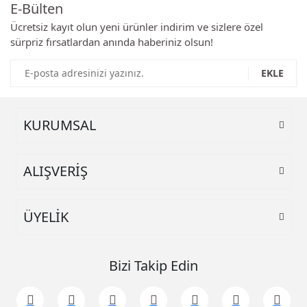
E-Bülten
Yorum Yaz
Ürün resmi kalitesiz, bozuk veya görüntülenemiyor.
Ücretsiz kayıt olun yeni ürünler indirim ve sizlere özel
sürpriz fırsatlardan anında haberiniz olsun!
Ürün açıklamasında eksik bilgiler bulunuyor.
Ürün bilgilerinde hatalar bulunuyor.
EKLE
Ürün fiyatı diğer sitelerden daha pahalı.
Bu ürüne benzer farklı alternatifler olmalı.
KURUMSAL
ALIŞVERİŞ
Gönder
ÜYELİK
Bizi Takip Edin