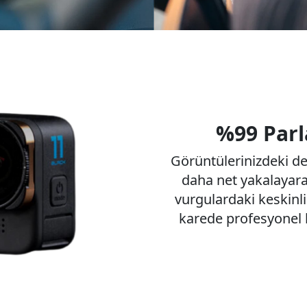
%99 Parl
Görüntülerinizdeki deta
daha net yakalayarak
vurgulardaki keskinli
karede profesyonel k