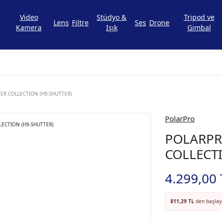
Video
Stüdyo &
Tripod ve
Lens
Filtre
Ses
Drone
Kamera
Işık
Gimbal
ER COLLECTION (H9-SHUTTER)
PolarPro
POLARPR
COLLECT
4.299,00 
811,29 TL
den başlaya