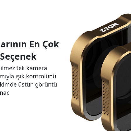
larının En Çok
i Seçenek
eçilmez tek kamera
rımıyla ışık kontrolünü
ekimde üstün görüntü
nar.