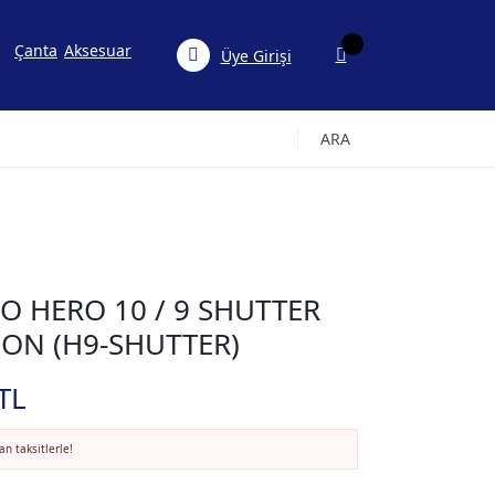
Çanta
Aksesuar
Üye Girişi
ARA
O HERO 10 / 9 SHUTTER
ION (H9-SHUTTER)
TL
n taksitlerle!