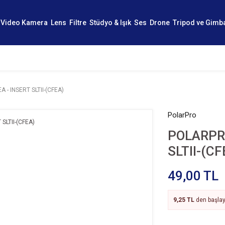
Video Kamera
Lens
Filtre
Stüdyo & Işık
Ses
Drone
Tripod ve Gimb
A - INSERT SLTII-(CFEA)
PolarPro
POLARPRO
SLTII-(CF
49,00 TL
9,25 TL
den başlaya