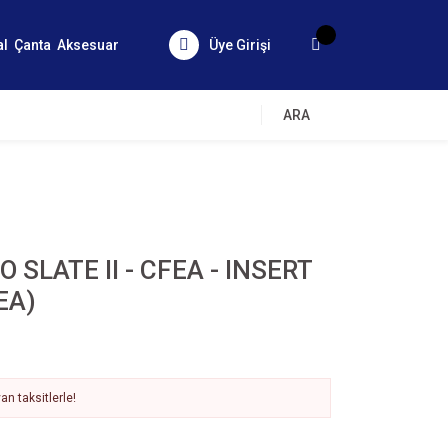
al
Çanta
Aksesuar
Üye Girişi
ARA
 SLATE II - CFEA - INSERT
EA)
n taksitlerle!