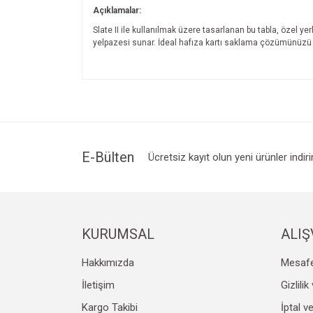
Açıklamalar:
Slate II ile kullanılmak üzere tasarlanan bu tabla, özel yer
yelpazesi sunar. İdeal hafıza kartı saklama çözümünüzü oluş
Bu ürünün fiyat bilgisi, resim, ürün açıklamalarında v
Görüş ve önerileriniz için teşekkür ederiz.
Ürün resmi kalitesiz, bozuk veya görüntülenemiyo
Ürün açıklamasında eksik bilgiler bulunuyor.
Ürün bilgilerinde hatalar bulunuyor.
E-Bülten
Ücretsiz kayıt olun yeni ürünler indir
Ürün fiyatı diğer sitelerden daha pahalı.
Bu ürüne benzer farklı alternatifler olmalı.
KURUMSAL
ALIŞ
Hakkımızda
Mesafe
İletişim
Gizlili
Kargo Takibi
İptal v