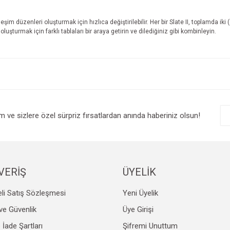
leşim düzenleri oluşturmak için hızlıca değiştirilebilir. Her bir Slate II, toplamda i
turmak için farklı tablaları bir araya getirin ve dilediğiniz gibi kombinleyin.
e diğer konularda yetersiz gördüğünüz noktaları öneri formunu kullanarak tarafım
Bu ürüne ilk yorumu siz yapın!
r.
Yorum Yaz
im ve sizlere özel sürpriz fırsatlardan anında haberiniz olsun!
VERİŞ
ÜYELİK
li Satış Sözleşmesi
Yeni Üyelik
Gönder
k ve Güvenlik
Üye Girişi
e İade Şartları
Şifremi Unuttum