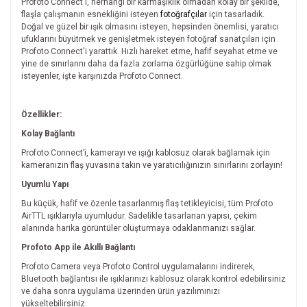
Profoto Connect'i, herhangi bir karmaşıklık olmadan kolay bir şekilde,
flaşla çalışmanın esnekliğini isteyen
fotoğrafçılar
için tasarladık.
Doğal ve güzel bir ışık olmasını isteyen, hepsinden önemlisi, yaratıcı
ufuklarını büyütmek ve genişletmek isteyen fotoğraf sanatçıları için
Profoto Connect'i yarattık. Hızlı hareket etme, hafif seyahat etme ve
yine de sınırlarını daha da fazla zorlama özgürlüğüne sahip olmak
isteyenler, işte karşınızda Profoto Connect.
Özellikler:
Kolay Bağlantı
Profoto Connect’i, kamerayı ve ışığı kablosuz olarak bağlamak için
kameranızın flaş yuvasına takın ve yaratıcılığınızın sınırlarını zorlayın!
Uyumlu Yapı
Bu küçük, hafif ve özenle tasarlanmış flaş tetikleyicisi, tüm Profoto
AirTTL ışıklarıyla uyumludur. Sadelikle tasarlanan yapısı, çekim
alanında harika görüntüler oluşturmaya odaklanmanızı sağlar.
Profoto App ile Akıllı Bağlantı
Profoto Camera veya Profoto Control uygulamalarını indirerek,
Bluetooth bağlantısı ile ışıklarınızı kablosuz olarak kontrol edebilirsiniz
ve daha sonra uygulama üzerinden ürün yazılımınızı
yükseltebilirsiniz.