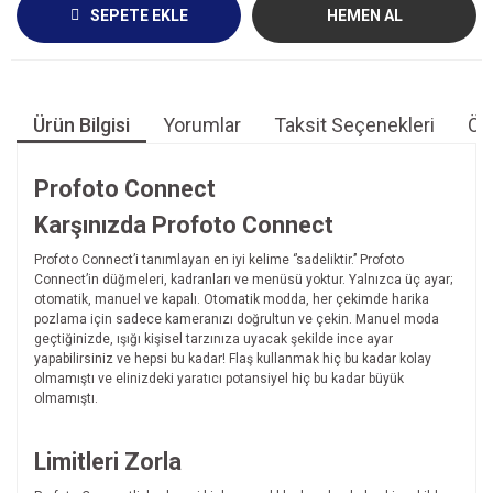
SEPETE EKLE
HEMEN AL
Ürün Bilgisi
Yorumlar
Taksit Seçenekleri
Öne
Profoto Connect
Karşınızda Profoto Connect
Profoto Connect’i tanımlayan en iyi kelime ‘’sadeliktir.’’ Profoto
Connect’in düğmeleri, kadranları ve menüsü yoktur. Yalnızca üç ayar;
otomatik, manuel ve kapalı. Otomatik modda, her çekimde harika
pozlama için sadece kameranızı doğrultun ve çekin. Manuel moda
geçtiğinizde, ışığı kişisel tarzınıza uyacak şekilde ince ayar
yapabilirsiniz ve hepsi bu kadar! Flaş kullanmak hiç bu kadar kolay
olmamıştı ve elinizdeki yaratıcı potansiyel hiç bu kadar büyük
olmamıştı.
Limitleri Zorla