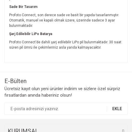
Sade Bir Tasarım
Profoto Connect, son derece sade ve basit bir yapıda tasarlanmıştır.
Otomatik, manuel ve kapalı olmak üzere, üzerinde sadece 3 ayar
bulunmaktadır.
Şarj Edilebilir LiPo Batarya
Profoto Connect’de dahili şarj edilebilir LiPo pil bulunmaktadır. 30 saat
süren pil ömrü ile çekimleriniz asla yarıda kalmayacaktır.
Bu ürünün fiyat bilgisi, resim, ürün açıklamalarında ve diğer
konularda yetersiz gördüğünüz noktaları öneri formunu
Bu ürüne ilk yorumu siz yapın!
kullanarak tarafımıza iletebilirsiniz.
Görüş ve önerileriniz için teşekkür ederiz.
E-Bülten
Yorum Yaz
Ücretsiz kayıt olun yeni ürünler indirim ve sizlere özel sürpriz
Ürün resmi kalitesiz, bozuk veya görüntülenemiyor.
fırsatlardan anında haberiniz olsun!
Ürün açıklamasında eksik bilgiler bulunuyor.
Ürün bilgilerinde hatalar bulunuyor.
EKLE
Ürün fiyatı diğer sitelerden daha pahalı.
Bu ürüne benzer farklı alternatifler olmalı.
KURUMSAL