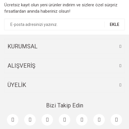
Ücretsiz kayıt olun yeni ürünler indirim ve sizlere özel sürpriz
Ürün resmi kalitesiz, bozuk veya görüntülenemiyor.
fırsatlardan anında haberiniz olsun!
Ürün açıklamasında eksik bilgiler bulunuyor.
Ürün bilgilerinde hatalar bulunuyor.
EKLE
Ürün fiyatı diğer sitelerden daha pahalı.
Bu ürüne benzer farklı alternatifler olmalı.
KURUMSAL
ALIŞVERİŞ
Gönder
ÜYELİK
Bizi Takip Edin