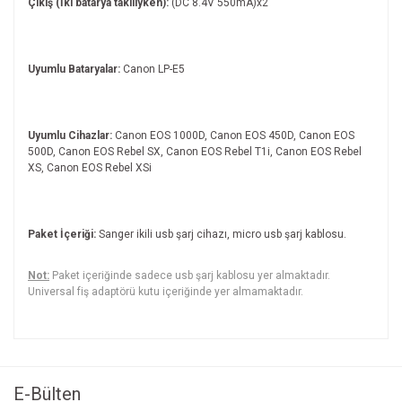
Çıkış (İki batarya takılıyken):
(DC 8.4V 550mA)x2
Uyumlu Bataryalar:
Canon LP-E5
Uyumlu Cihazlar:
Canon EOS 1000D, Canon EOS 450D, Canon EOS
500D, Canon EOS Rebel SX, Canon EOS Rebel T1i, Canon EOS Rebel
XS, Canon EOS Rebel XSi
Paket İçeriği:
Sanger ikili usb şarj cihazı, micro usb şarj kablosu.
Not:
Paket içeriğinde sadece usb şarj kablosu yer almaktadır.
Universal fiş adaptörü kutu içeriğinde yer almamaktadır.
Bu ürünün fiyat bilgisi, resim, ürün açıklamalarında ve diğer
konularda yetersiz gördüğünüz noktaları öneri formunu
Bu ürüne ilk yorumu siz yapın!
kullanarak tarafımıza iletebilirsiniz.
Görüş ve önerileriniz için teşekkür ederiz.
E-Bülten
Yorum Yaz