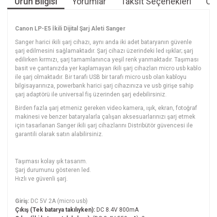
Ürün Bilgisi
Yorumlar
Taksit Seçenekleri
Öne
Canon LP-E5 İkili Dijital Şarj Aleti Sanger
Sanger harici ikili şarj cihazı, aynı anda iki adet bataryanın güvenle
şarj edilmesini sağlamaktadır. Şarj cihazı üzerindeki led ışıklar; şarj
edilirken kırmızı, şarj tamamlanınca yeşil renk yanmaktadır. Taşıması
basit ve çantanızda yer kaplamayan ikili şarj cihazları micro usb kablo
ile şarj olmaktadır. Bir tarafı USB bir tarafı micro usb olan kabloyu
bilgisayarınıza, powerbank harici şarj cihazınıza ve usb girişe sahip
şarj adaptörü ile universal fiş üzerinden şarj edebilirsiniz.
Birden fazla şarj etmeniz gereken video kamera, ışık, ekran, fotoğraf
makinesi ve benzer bataryalarla çalışan aksesuarlarınızı şarj etmek
için tasarlanan Sanger ikili şarj cihazlarını Distribütör güvencesi ile
garantili olarak satın alabilirsiniz.
Taşıması kolay şık tasarım.
Şarj durumunu gösteren led.
Hızlı ve güvenli şarj.
Giriş:
DC 5V 2A (micro usb)
Çıkış (Tek batarya takılıyken):
DC 8.4V 800mA