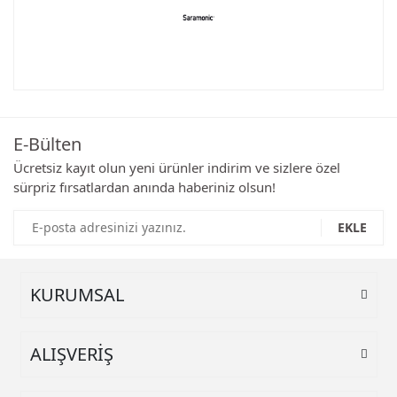
Bu ürünün fiyat bilgisi, resim, ürün açıklamalarında ve diğer
konularda yetersiz gördüğünüz noktaları öneri formunu
Bu ürüne ilk yorumu siz yapın!
kullanarak tarafımıza iletebilirsiniz.
Görüş ve önerileriniz için teşekkür ederiz.
E-Bülten
Yorum Yaz
Ürün resmi kalitesiz, bozuk veya görüntülenemiyor.
Ücretsiz kayıt olun yeni ürünler indirim ve sizlere özel
sürpriz fırsatlardan anında haberiniz olsun!
Ürün açıklamasında eksik bilgiler bulunuyor.
Ürün bilgilerinde hatalar bulunuyor.
EKLE
Ürün fiyatı diğer sitelerden daha pahalı.
Bu ürüne benzer farklı alternatifler olmalı.
KURUMSAL
ALIŞVERİŞ
Gönder