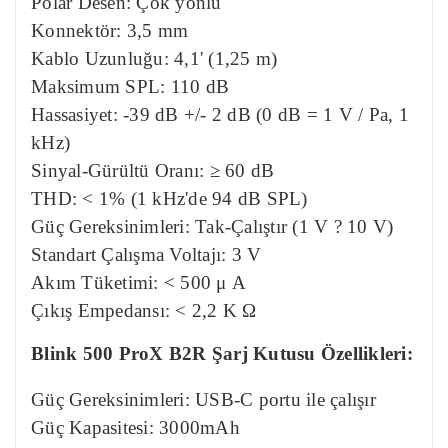
Polar Desen: Çok yönlü
Konnektör: 3,5 mm
Kablo Uzunluğu: 4,1' (1,25 m)
Maksimum SPL: 110 dB
Hassasiyet: -39 dB +/- 2 dB (0 dB = 1 V / Pa, 1
kHz)
Sinyal-Gürültü Oranı: ≥ 60 dB
THD: < 1% (1 kHz'de 94 dB SPL)
Güç Gereksinimleri: Tak-Çalıştır (1 V ? 10 V)
Standart Çalışma Voltajı: 3 V
Akım Tüketimi: < 500 μ A
Çıkış Empedansı: < 2,2 K Ω
Blink 500 ProX B2R Şarj Kutusu Özellikleri:
Güç Gereksinimleri: USB-C portu ile çalışır
Güç Kapasitesi: 3000mAh