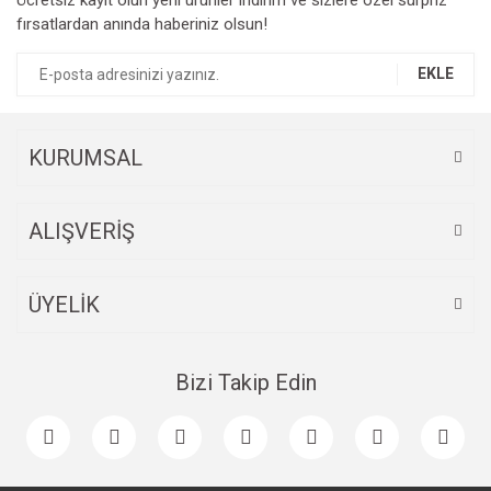
fırsatlardan anında haberiniz olsun!
Ürün açıklamasında eksik bilgiler bulunuyor.
Ürün bilgilerinde hatalar bulunuyor.
EKLE
Ürün fiyatı diğer sitelerden daha pahalı.
Bu ürüne benzer farklı alternatifler olmalı.
KURUMSAL
ALIŞVERİŞ
Gönder
ÜYELİK
Bizi Takip Edin