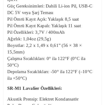
Güç Gereksinimleri: Dahili Li-ion Pil, USB-C
DC 5V veya Şarj Teması
Pil Ömrü Kayıt Açık: Yaklaşık 8,5 saat
Pil Ömrü Kayıt Kapalı: Yaklaşık 11 saat
Pil Özellikleri: 3,7V / 400mAh
Ağırlık: 1,04oz (29,5g)
Boyutlar: 2,2 x 1,49 x 0,61” (56 × 38 ×
15,5mm)
Çalışma Sıcaklıkları: 0° ila 122°F (0°C ila
50°C)
Depolama Sıcaklıkları: -50° ila 122°F (–10°C
ila +50°C)
SR-M1 Lavalier Özellikleri:
Akustik Prensip: Elektret Kondansatör