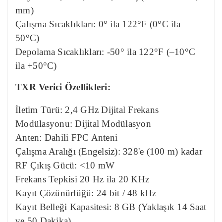
mm)
Çalışma Sıcaklıkları: 0° ila 122°F (0°C ila
50°C)
Depolama Sıcaklıkları: -50° ila 122°F (–10°C
ila +50°C)
TXR Verici Özellikleri:
İletim Türü: 2,4 GHz Dijital Frekans
Modülasyonu: Dijital Modülasyon
Anten: Dahili FPC Anteni
Çalışma Aralığı (Engelsiz): 328'e (100 m) kadar
RF Çıkış Gücü: <10 mW
Frekans Tepkisi 20 Hz ila 20 KHz
Kayıt Çözünürlüğü: 24 bit / 48 kHz
Kayıt Belleği Kapasitesi: 8 GB (Yaklaşık 14 Saat
ve 50 Dakika)