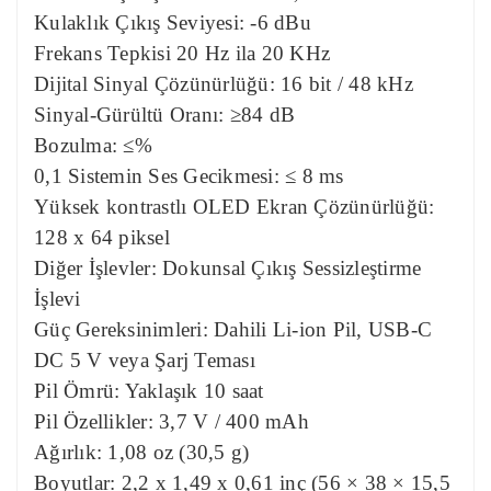
Kulaklık Çıkış Seviyesi: -6 dBu
Frekans Tepkisi 20 Hz ila 20 KHz
Dijital Sinyal Çözünürlüğü: 16 bit / 48 kHz
Sinyal-Gürültü Oranı: ≥84 dB
Bozulma: ≤%
0,1 Sistemin Ses Gecikmesi: ≤ 8 ms
Yüksek kontrastlı OLED Ekran Çözünürlüğü:
128 x 64 piksel
Diğer İşlevler: Dokunsal Çıkış Sessizleştirme
İşlevi
Güç Gereksinimleri: Dahili Li-ion Pil, USB-C
DC 5 V veya Şarj Teması
Pil Ömrü: Yaklaşık 10 saat
Pil Özellikler: 3,7 V / 400 mAh
Ağırlık: 1,08 oz (30,5 g)
Boyutlar: 2,2 x 1,49 x 0,61 inç (56 × 38 × 15,5