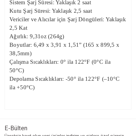
Sistem Şarj Süresi: Yaklaşık 2 saat
Kutu Şarj Süresi: Yaklaşık 2,5 saat
Vericiler ve Alıcılar için Şarj Döngüleri: Yaklaşık
2,5 Kat
Ağırlık: 9,31oz (264g)
Boyutlar: 6,49 x 3,91 x 1,51” (165 x 899,5 x
38,5mm)
Çalışma Sıcaklıkları: 0° ila 122°F (0°C ila
50°C)
Depolama Sıcaklıkları: -50° ila 122°F (–10°C
ila +50°C)
Bu ürünün fiyat bilgisi, resim, ürün açıklamalarında ve diğer
konularda yetersiz gördüğünüz noktaları öneri formunu
Bu ürüne ilk yorumu siz yapın!
kullanarak tarafımıza iletebilirsiniz.
Görüş ve önerileriniz için teşekkür ederiz.
E-Bülten
Yorum Yaz
Ücretsiz kayıt olun yeni ürünler indirim ve sizlere özel sürpriz
Ürün resmi kalitesiz, bozuk veya görüntülenemiyor.