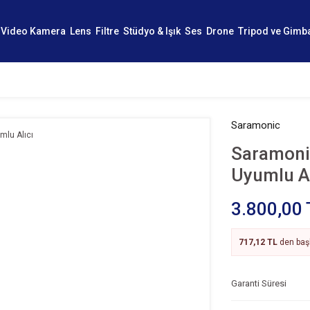
Video Kamera
Lens
Filtre
Stüdyo & Işık
Ses
Drone
Tripod ve Gimb
Saramonic
Saramonic
Uyumlu Al
3.800,00 
717,12 TL
den başl
Garanti Süresi