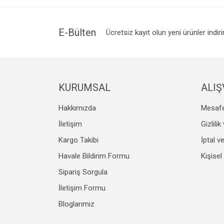
Ürün resmi kalitesiz, bozuk veya görüntülenemiyo
Ürün açıklamasında eksik bilgiler bulunuyor.
Ürün bilgilerinde hatalar bulunuyor.
E-Bülten
Ücretsiz kayıt olun yeni ürünler indir
Ürün fiyatı diğer sitelerden daha pahalı.
Bu ürüne benzer farklı alternatifler olmalı.
KURUMSAL
ALIŞ
Hakkımızda
Mesafe
İletişim
Gizlili
Kargo Takibi
İptal v
Havale Bildirim Formu
Kişisel
Sipariş Sorgula
İletişim Formu
Bloglarımız