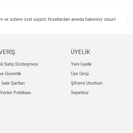
r.
Yorum Yaz
im ve sizlere özel sürpriz fırsatlardan anında haberiniz olsun!
VERİŞ
ÜYELİK
li Satış Sözleşmesi
Yeni Üyelik
Gönder
k ve Güvenlik
Üye Girişi
e İade Şartları
Şifremi Unuttum
 Veriler Politikası
Sepetiniz