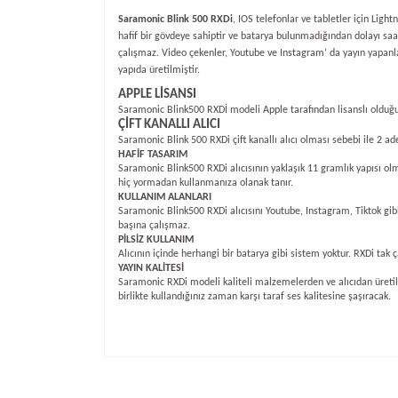
Saramonic Blink 500 RXDi
, IOS telefonlar ve tabletler için
Light
hafif bir gövdeye sahiptir ve batarya bulunmadığından dolayı saa
çalışmaz.
Video çekenler, Youtube ve Instagram’ da yayın yapanla
yapıda üretilmiştir.
APPLE LİSANSI
Saramonic Blink500 RXDİ modeli Apple tarafından lisanslı olduğun
ÇİFT KANALLI ALICI
Saramonic Blink 500 RXDi çift kanallı alıcı olması sebebi ile 2 adet
HAFİF TASARIM
Saramonic Blink500 RXDi alıcısının yaklaşık 11 gramlık yapısı olm
hiç yormadan kullanmanıza olanak tanır.
KULLANIM ALANLARI
Saramonic Blink500 RXDi alıcısını Youtube, Instagram, Tiktok gibi
başına çalışmaz.
PİLSİZ KULLANIM
Alıcının içinde herhangi bir batarya gibi sistem yoktur. RXDi tak
YAYIN KALİTESİ
Saramonic RXDi modeli kaliteli malzemelerden ve alıcıdan üretildi
birlikte kullandığınız zaman karşı taraf ses kalitesine şaşıracak.
Bu ürünün fiyat bilgisi, resim, ürün açıklamalarında v
Görüş ve önerileriniz için teşekkür ederiz.