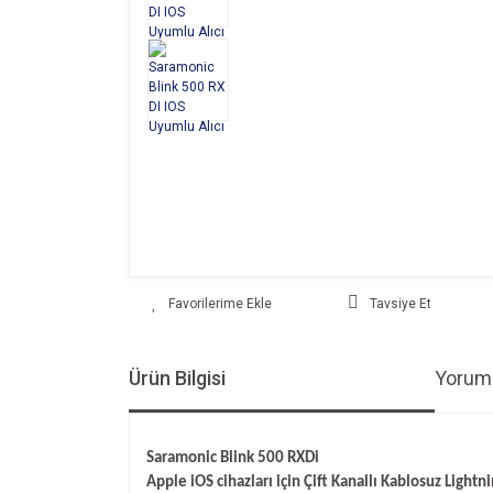
Tavsiye Et
Ürün Bilgisi
Yoruml
Saramonic Blink
500 RXDi
Apple iOS cihazları için Ç
ift Kanall
ı Kablosuz Lightni