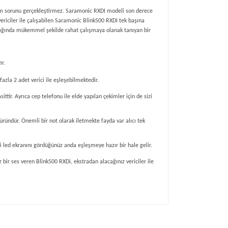
 uyum sorunu gerçekleştirmez. Saramonic RXDI modeli son derece
ericiler ile çalışabilen Saramonic Blink500 RXDI tek başına
ıldığında mükemmel şekilde rahat çalışmaya olanak tanıyan bir
ır.
fazla 2 adet verici ile eşleşebilmektedir.
tir. Ayrıca cep telefonu ile elde yapılan çekimler için de sizi
üründür. Önemli bir not olarak iletmekte fayda var alıcı tek
i led ekranını gördüğünüz anda eşleşmeye hazır bir hale gelir.
 bir ses veren Blink500 RXDi, ekstradan alacağınız vericiler ile
ıza iletebilirsiniz.