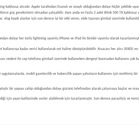
ning
kablosuz alıcıdır. Apple tarafından lisanslı ve onaylı olduğundan dolayı hiçbir şekilde
tlerce güç gereksinimi olmadan çalışabilir. Aynı anda en fazla 2 adet Blink 500 TX kablosuz v
r, vlog kaydı alanlar için son derece iyi bir etki veren, elde taşınan gimbal üzerinde kullan
dan dolayı her türlü lightning uyumlu iPhone ve iPad ile birebir uyumlu olarak tasarlanmışt
 kullanıcıya kadar verici kullanılarak set haline dönüştürülebilir. Kısacası her alıcı (RXDi) en 
ası nedeni ile cep telefonu gimbali üzerinde kullanırken dengeyi bozmadan kullanımı çok basit
 uygulamalarda, mobil gazetecilik ve habercilik yapan şahısların kullanımı için üretilmiş bir 
 çalıştır bir yapıya sahip olduğundan dolayı gücünü telefondan alarak çalışmaya başlar ve mav
ği için yayın kalitesinde sesler alabilmek için tasarlanmıştır. Son derece parazitsiz ve temiz
e diğer konularda yetersiz gördüğünüz noktaları öneri formunu kullanarak tarafım
Bu ürüne ilk yorumu siz yapın!