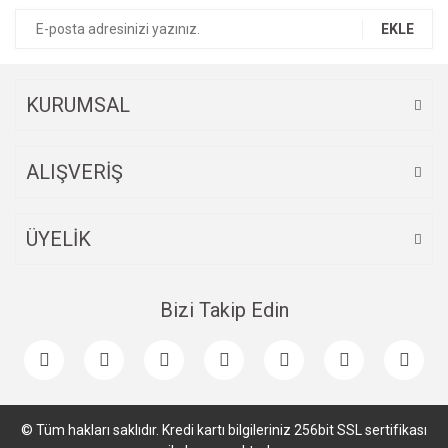
Ürün bilgilerinde hatalar bulunuyor.
EKLE
Ürün fiyatı diğer sitelerden daha pahalı.
Bu ürüne benzer farklı alternatifler olmalı.
KURUMSAL
ALIŞVERİŞ
Gönder
ÜYELİK
Bizi Takip Edin
© Tüm hakları saklıdır. Kredi kartı bilgileriniz 256bit SSL sertifikası