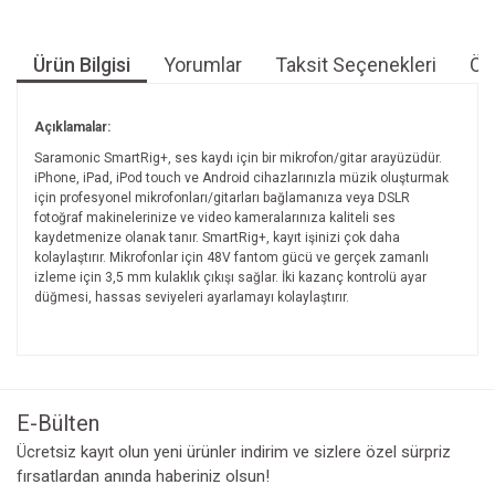
Ürün Bilgisi
Yorumlar
Taksit Seçenekleri
Öne
Açıklamalar:
Saramonic SmartRig+, ses kaydı için bir mikrofon/gitar arayüzüdür.
iPhone, iPad, iPod touch ve Android cihazlarınızla müzik oluşturmak
için profesyonel mikrofonları/gitarları bağlamanıza veya DSLR
fotoğraf makinelerinize ve video kameralarınıza kaliteli ses
kaydetmenize olanak tanır. SmartRig+, kayıt işinizi çok daha
kolaylaştırır. Mikrofonlar için 48V fantom gücü ve gerçek zamanlı
izleme için 3,5 mm kulaklık çıkışı sağlar. İki kazanç kontrolü ayar
düğmesi, hassas seviyeleri ayarlamayı kolaylaştırır.
Bu ürünün fiyat bilgisi, resim, ürün açıklamalarında ve diğer
konularda yetersiz gördüğünüz noktaları öneri formunu
Bu ürüne ilk yorumu siz yapın!
kullanarak tarafımıza iletebilirsiniz.
Görüş ve önerileriniz için teşekkür ederiz.
E-Bülten
Yorum Yaz
Ücretsiz kayıt olun yeni ürünler indirim ve sizlere özel sürpriz
Ürün resmi kalitesiz, bozuk veya görüntülenemiyor.
fırsatlardan anında haberiniz olsun!
Ürün açıklamasında eksik bilgiler bulunuyor.