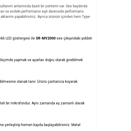
ullanım anlamında basit bir y
ö
ntemi var. Ses kaydında
ları ve evdeki performansı eşit derecede performans
ktarımı yapabilirsiniz. Ayrıca ürünün içinden hem Type-
nkli LED g
ö
stergesi ile
SR-MV2000
ses
çıkışındaki şiddeti
ir biçimde yapmak ve ayarları doğru olarak girebilmek
abilmesine olanak tanır.
Ü
rünü ç
antan
ıza koyarak
iteli bir mikrofondur. Aynı zamanda eş zamanlı olarak
e yerleştirip hemen kayda başlayabilirsiniz. Metal