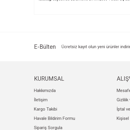
Bu ürünün fiyat bilgisi, resim, ürün açıklamalarında v
Görüş ve önerileriniz için teşekkür ederiz.
Ürün resmi kalitesiz, bozuk veya görüntülenemiyo
Ürün açıklamasında eksik bilgiler bulunuyor.
Ürün bilgilerinde hatalar bulunuyor.
E-Bülten
Ücretsiz kayıt olun yeni ürünler indir
Ürün fiyatı diğer sitelerden daha pahalı.
Bu ürüne benzer farklı alternatifler olmalı.
KURUMSAL
ALIŞ
Hakkımızda
Mesafe
İletişim
Gizlili
Kargo Takibi
İptal v
Havale Bildirim Formu
Kişisel
Sipariş Sorgula