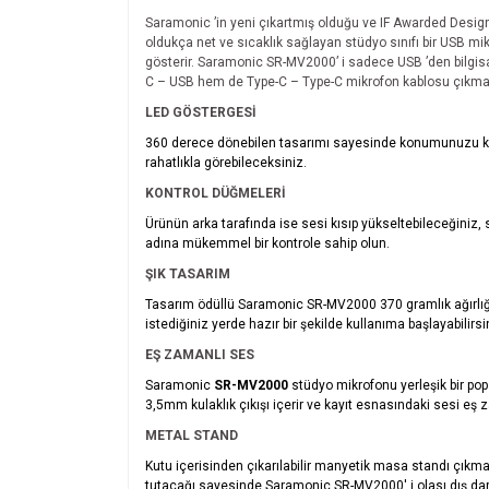
Saramonic
’
in yeni çıkartmış olduğu ve I
F Awarded Desig
oldukça net ve sıcaklık sağlayan stüdyo sınıfı bir USB mi
g
ö
sterir. Saramonic SR-MV2000’ i sadece USB
’
den bilgi
C – USB hem de Type-C – Type-C mikrofon kablosu çıkmak
LED GÖSTERGESİ
360
derece d
ö
nebilen tasarımı sayesinde konumunuzu ken
rahatlıkla g
ö
rebileceksiniz.
KONTROL DÜĞMELERİ
Ü
rünün arka tarafında ise sesi kısıp yükseltebileceğiniz,
adına mükemmel bir kontrole sahip olun.
ŞIK TASARIM
Tasarım
ö
düllü Saramonic SR-MV2000 370 gramlık ağırlığı 
istediğiniz yerde hazır bir şekilde kullanıma başlayabilirsi
EŞ ZAMANLI SES
Saramonic
SR-MV2000
stüdyo mikrofonu yerleşik bir pop
3,5mm kulaklık çıkışı içerir ve kayıt esnasındaki sesi eş 
METAL STAND
Kutu içerisinden çıkarılabilir manyetik masa standı çıkm
tutacağı sayesinde Saramonic SR-MV2000' i olası dış darb