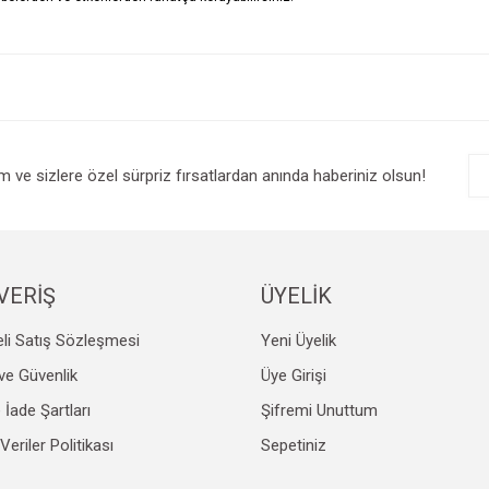
e diğer konularda yetersiz gördüğünüz noktaları öneri formunu kullanarak tarafım
Bu ürüne ilk yorumu siz yapın!
r.
Yorum Yaz
im ve sizlere özel sürpriz fırsatlardan anında haberiniz olsun!
VERİŞ
ÜYELİK
li Satış Sözleşmesi
Yeni Üyelik
Gönder
k ve Güvenlik
Üye Girişi
e İade Şartları
Şifremi Unuttum
 Veriler Politikası
Sepetiniz