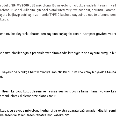
n
ödüllü
SR-MV2000
USB mikrofonu. Bu mikrofonun oldukça sade bir tasarımı ve k
krofondur. Genel kullanım için
ö
zel olarak üretilmiştir ve podcast, g
ö
rüntülü arama
sayara bağ
lay
ı
p
değil aynı zamanda TYPE-C kablosu sayesinde cep telefonuna ses a
tadır.
diniz belirleyerek rahatça ses kaydına başlayabilirsiniz. Kompakt g
ö
vdesi ve re
 sessize alabileceğiniz potanslar yer almaktadır. İstediğiniz ses ayarını düzgün b
sayesinde oldukça hafif bir yapıya sahiptir. Bu durum çok kolay bir şekilde taşın
niz.
 filtresi, kardioid kutup deseni ve hassas ses kontrolü ile tamamlanan yüksek kal
zamanlı olarak dinlemenize olanak tanır.
aktadır, bu sayede mikrofonu herhangi bir ekstra aparata bağlamadan düz bir zemin
elerden ve etkenlerden rahatça koruyabilirsiniz.