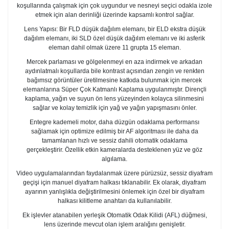
koşullarında çalışmak için çok uygundur ve nesneyi seçici odakla izole
etmek için alan derinliği üzerinde kapsamlı kontrol sağlar.
Lens Yapısı: Bir FLD düşük dağılım elemanı, bir ELD ekstra düşük
dağılım elemanı, iki SLD özel düşük dağılım elemanı ve iki asferik
eleman dahil olmak üzere 11 grupta 15 eleman.
Mercek parlaması ve gölgelenmeyi en aza indirmek ve arkadan
aydınlatmalı koşullarda bile kontrast açısından zengin ve renkten
bağımsız görüntüler üretilmesine katkıda bulunmak için mercek
elemanlarına Süper Çok Katmanlı Kaplama uygulanmıştır. Dirençli
kaplama, yağın ve suyun ön lens yüzeyinden kolayca silinmesini
sağlar ve kolay temizlik için yağ ve yağın yapışmasını önler.
Entegre kademeli motor, daha düzgün odaklama performansı
sağlamak için optimize edilmiş bir AF algoritması ile daha da
tamamlanan hızlı ve sessiz dahili otomatik odaklama
gerçekleştirir. Özellik etkin kameralarda desteklenen yüz ve göz
algılama.
Video uygulamalarından faydalanmak üzere pürüzsüz, sessiz diyafram
geçişi için manuel diyafram halkası tıklanabilir. Ek olarak, diyafram
ayarının yanlışlıkla değiştirilmesini önlemek için özel bir diyafram
halkası kilitleme anahtarı da kullanılabilir.
Ek işlevler atanabilen yerleşik Otomatik Odak Kilidi (AFL) düğmesi,
lens üzerinde mevcut olan işlem aralığını genişletir.