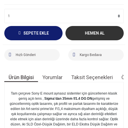
SEPETE EKLE
HEMEN AL
Hızlı Gönderi
Kargo Bedava
Ürün Bilgisi
Yorumlar
Taksit Seçenekleri
Öne
Tam çerçeve Sony E mount aynasız sistemler için güncellenen klasik
geniş açılı lens ,
Sigma'dan
35mm f/1.4 DG DN
gelişmiş ve
güncellenmiş optik tasarımı, şık profili ve parlak tasarımı ile karakterize
edilen bir Art-serisi prime'dır. F/1,4 maksimum diyafram açıklığı, düşük
ışık koşullarında çalışmayı sağlar ve ayrıca sığ alan derinliği efektleri
elde etmek için alan derinliği üzerinde daha fazla kontrol sağlar. Optik
düzen, iki SLD Özel-Düşük Dağılım, bir ELD Ekstra Düşük Dağılım ve