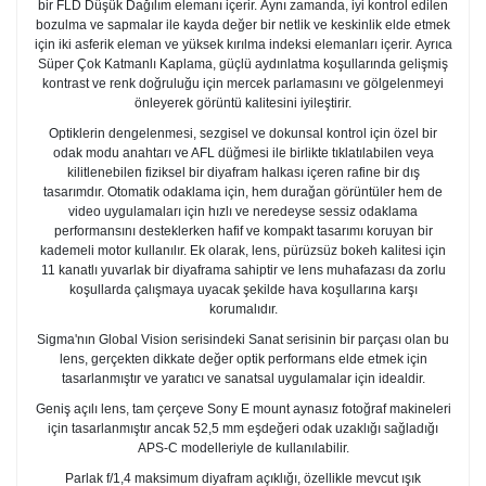
bir FLD Düşük Dağılım elemanı içerir. Aynı zamanda, iyi kontrol edilen
bozulma ve sapmalar ile kayda değer bir netlik ve keskinlik elde etmek
için iki asferik eleman ve yüksek kırılma indeksi elemanları içerir. Ayrıca
Süper Çok Katmanlı Kaplama, güçlü aydınlatma koşullarında gelişmiş
kontrast ve renk doğruluğu için mercek parlamasını ve gölgelenmeyi
önleyerek görüntü kalitesini iyileştirir.
Optiklerin dengelenmesi, sezgisel ve dokunsal kontrol için özel bir
odak modu anahtarı ve AFL düğmesi ile birlikte tıklatılabilen veya
kilitlenebilen fiziksel bir diyafram halkası içeren rafine bir dış
tasarımdır. Otomatik odaklama için, hem durağan görüntüler hem de
video uygulamaları için hızlı ve neredeyse sessiz odaklama
performansını desteklerken hafif ve kompakt tasarımı koruyan bir
kademeli motor kullanılır. Ek olarak, lens, pürüzsüz bokeh kalitesi için
11 kanatlı yuvarlak bir diyaframa sahiptir ve lens muhafazası da zorlu
koşullarda çalışmaya uyacak şekilde hava koşullarına karşı
korumalıdır.
Sigma'nın Global Vision serisindeki Sanat serisinin bir parçası olan bu
lens, gerçekten dikkate değer optik performans elde etmek için
tasarlanmıştır ve yaratıcı ve sanatsal uygulamalar için idealdir.
Geniş açılı lens, tam çerçeve Sony E mount aynasız fotoğraf makineleri
için tasarlanmıştır ancak 52,5 mm eşdeğeri odak uzaklığı sağladığı
APS-C modelleriyle de kullanılabilir.
Parlak f/1,4 maksimum diyafram açıklığı, özellikle mevcut ışık