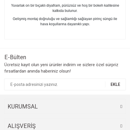
Yuvarlak on bir bıçaklı diyafram, pürüzsüz ve hoş bir bokeh kalitesine
katkıda bulunur.
Gelişmiş montaj doğruluğu ve sağlamlığı sağlayan pirinç süngü ile
hava koşullarına dayanıklı yapı.
Bu ürünün fiyat bilgisi, resim, ürün açıklamalarında ve diğer
konularda yetersiz gördüğünüz noktaları öneri formunu
Bu ürüne ilk yorumu siz yapın!
kullanarak tarafımıza iletebilirsiniz.
Görüş ve önerileriniz için teşekkür ederiz.
E-Bülten
Yorum Yaz
Ücretsiz kayıt olun yeni ürünler indirim ve sizlere özel sürpriz
Ürün resmi kalitesiz, bozuk veya görüntülenemiyor.
fırsatlardan anında haberiniz olsun!
Ürün açıklamasında eksik bilgiler bulunuyor.
Ürün bilgilerinde hatalar bulunuyor.
EKLE
Ürün fiyatı diğer sitelerden daha pahalı.
Bu ürüne benzer farklı alternatifler olmalı.
KURUMSAL
ALIŞVERİŞ