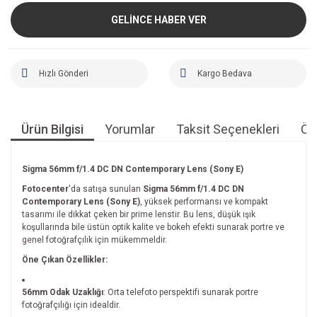
GELİNCE HABER VER
Hızlı Gönderi
Kargo Bedava
Ürün Bilgisi
Yorumlar
Taksit Seçenekleri
Öne
Sigma 56mm f/1.4 DC DN Contemporary Lens (Sony E)
Fotocenter
'da satışa sunulan
Sigma 56mm f/1.4 DC DN
Contemporary Lens (Sony E)
, yüksek performansı ve kompakt
tasarımı ile dikkat çeken bir prime lenstir. Bu lens, düşük ışık
koşullarında bile üstün optik kalite ve bokeh efekti sunarak portre ve
genel fotoğrafçılık için mükemmeldir.
Öne Çıkan Özellikler:
56mm Odak Uzaklığı
: Orta telefoto perspektifi sunarak portre
fotoğrafçılığı için idealdir.