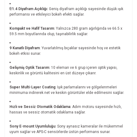
f/1.4 Diyafram Açıklığı
: Geniş diyafram açıklığı sayesinde düşük ışık
performansı ve etkileyici bokeh efekti sağlar.
Kompakt ve Hafif Tasarım
: Yalnızca 280 gram ağırlığında ve 66.5 x
59.5 mm boyutlarında olup, taşınabilirlik sağlar.
9 Kanatlı Diyafram
: Yuvarlatılmış bıçaklar sayesinde hoş ve estetik
bokeh etkisi sunar.
Gelişmiş Optik Tasarım
: 10 eleman ve 6 grup içeren optik yapısı,
keskinlik ve görüntü kalitesini en üst düzeye çıkarır.
Super Multi-Layer Coating
: Işık parlamalarını ve gölgelenmeleri
minimuma indirerek net ve keskin görüntüler elde edilmesini sağlar.
Hızlı ve Sessiz Otomatik Odaklama
: Adım motoru sayesinde hızlı,
hassas ve sessiz otomatik odaklama sağlar.
Sony E-mount Uyumluluğu
: Sony aynasız kameralar ile mükemmel
uyum sağlar ve APS-C sensörlerde üstün performans sunar.