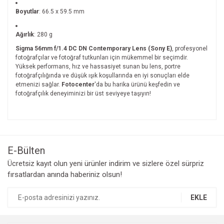
Boyutlar
: 66.5 x 59.5 mm
Ağırlık
: 280 g
Sigma 56mm f/1.4 DC DN Contemporary Lens (Sony E)
, profesyonel
fotoğrafçılar ve fotoğraf tutkunları için mükemmel bir seçimdir.
Yüksek performans, hız ve hassasiyet sunan bu lens, portre
fotoğrafçılığında ve düşük ışık koşullarında en iyi sonuçları elde
etmenizi sağlar.
Fotocenter
'da bu harika ürünü keşfedin ve
fotoğrafçılık deneyiminizi bir üst seviyeye taşıyın!
Bu ürünün fiyat bilgisi, resim, ürün açıklamalarında ve diğer
konularda yetersiz gördüğünüz noktaları öneri formunu
Bu ürüne ilk yorumu siz yapın!
kullanarak tarafımıza iletebilirsiniz.
Görüş ve önerileriniz için teşekkür ederiz.
E-Bülten
Yorum Yaz
Ücretsiz kayıt olun yeni ürünler indirim ve sizlere özel sürpriz
Ürün resmi kalitesiz, bozuk veya görüntülenemiyor.
fırsatlardan anında haberiniz olsun!
Ürün açıklamasında eksik bilgiler bulunuyor.
Ürün bilgilerinde hatalar bulunuyor.
EKLE
Ürün fiyatı diğer sitelerden daha pahalı.
Bu ürüne benzer farklı alternatifler olmalı.