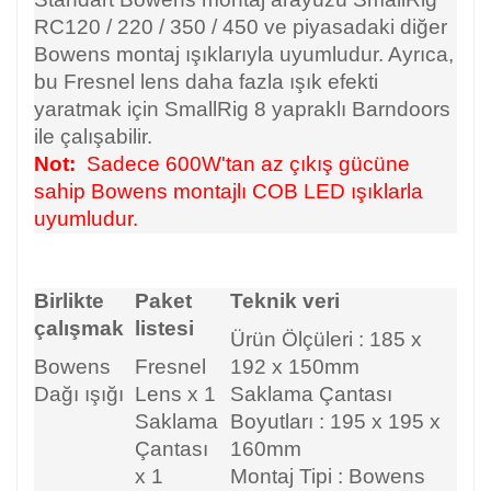
RC120 / 220 / 350 / 450 ve piyasadaki diğer
Bowens montaj ışıklarıyla uyumludur. Ayrıca,
bu Fresnel lens daha fazla ışık efekti
yaratmak için SmallRig 8 yapraklı Barndoors
ile çalışabilir.
Not:
Sadece 600W'tan az çıkış gücüne
sahip Bowens montajlı COB LED ışıklarla
uyumludur.
Birlikte
Paket
Teknik veri
çalışmak
listesi
Ürün Ölçüleri
:
185 x
Bowens
Fresnel
192 x 150mm
Dağı ışığı
Lens x 1
Saklama Çantası
Saklama
Boyutları
:
195 x 195 x
Çantası
160mm
x 1
Montaj Tipi
:
Bowens