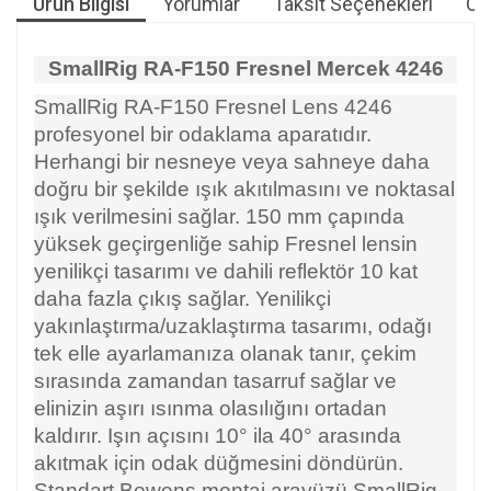
Ürün Bilgisi
Yorumlar
Taksit Seçenekleri
Öne
SmallRig RA-F150 Fresnel Mercek 4246
SmallRig RA-F150 Fresnel Lens 4246
profesyonel bir odaklama aparatıdır.
Herhangi bir nesneye veya sahneye daha
doğru bir şekilde ışık akıtılmasını ve noktasal
ışık verilmesini sağlar. 150 mm çapında
yüksek geçirgenliğe sahip Fresnel lensin
yenilikçi tasarımı ve dahili reflektör 10 kat
daha fazla çıkış sağlar. Yenilikçi
yakınlaştırma/uzaklaştırma tasarımı, odağı
tek elle ayarlamanıza olanak tanır, çekim
sırasında zamandan tasarruf sağlar ve
elinizin aşırı ısınma olasılığını ortadan
kaldırır. Işın açısını 10° ila 40° arasında
akıtmak için odak düğmesini döndürün.
Standart Bowens montaj arayüzü SmallRig