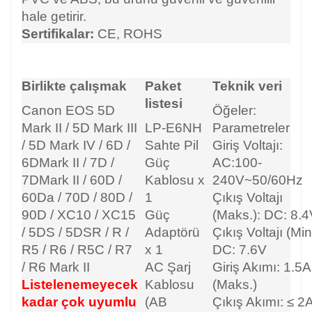
hale getirir.
Sertifikalar:
CE, ROHS
Birlikte çalışmak
Paket
Teknik veri
listesi
Canon EOS 5D
Öğeler:
Mark II / 5D Mark III
LP-E6NH
Parametreler
/ 5D Mark IV / 6D /
Sahte Pil
Giriş Voltajı:
6DMark II / 7D /
Güç
AC:100-
7DMark II / 60D /
Kablosu x
240V~50/60Hz
60Da / 70D / 80D /
1
Çıkış Voltajı
90D / XC10 / XC15
Güç
(Maks.): DC: 8.
/ 5DS / 5DSR / R /
Adaptörü
Çıkış Voltajı (Min
R5 / R6 / R5C / R7
x 1
DC: 7.6V
/ R6 Mark II
AC Şarj
Giriş Akımı: 1.5A
Listelenemeyecek
Kablosu
(Maks.)
kadar çok uyumlu
(AB
Çıkış Akımı: ≤ 2