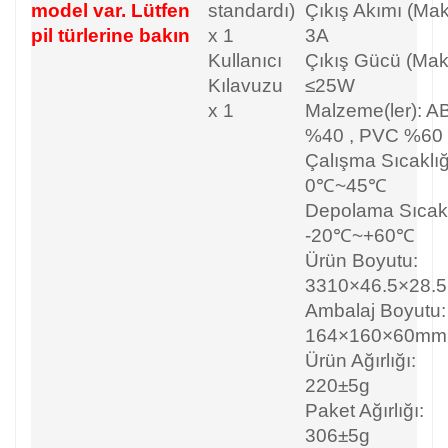
model var. Lütfen
standardı)
Çıkış Akımı (Mak
pil türlerine bakın
x 1
3A
Kullanıcı
Çıkış Gücü (Mak
Kılavuzu
≤25W
x 1
Malzeme(ler): A
%40
,
PVC %60
Çalışma Sıcaklığ
0℃~45℃
Depolama Sıcakl
-20℃~+60℃
Ürün Boyutu:
3310×46.5×28.
Ambalaj Boyutu:
164×160×60mm
Ürün Ağırlığı:
220±5g
Paket Ağırlığı:
306±5g