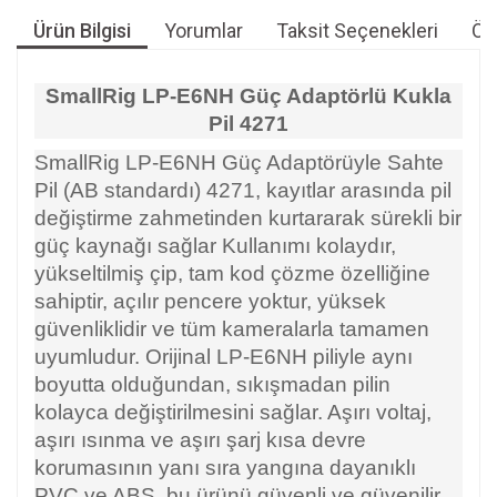
Ürün Bilgisi
Yorumlar
Taksit Seçenekleri
Öne
SmallRig LP-E6NH Güç Adaptörlü Kukla
Pil
4271
SmallRig LP-E6NH Güç Adaptörüyle Sahte
Pil (AB standardı) 4271, kayıtlar arasında pil
değiştirme zahmetinden kurtararak sürekli bir
güç kaynağı sağlar Kullanımı kolaydır,
yükseltilmiş çip, tam kod çözme özelliğine
sahiptir, açılır pencere yoktur, yüksek
güvenliklidir ve tüm kameralarla tamamen
uyumludur. Orijinal LP-E6NH piliyle aynı
boyutta olduğundan, sıkışmadan pilin
kolayca değiştirilmesini sağlar. Aşırı voltaj,
aşırı ısınma ve aşırı şarj kısa devre
korumasının yanı sıra yangına dayanıklı
PVC ve ABS, bu ürünü güvenli ve güvenilir