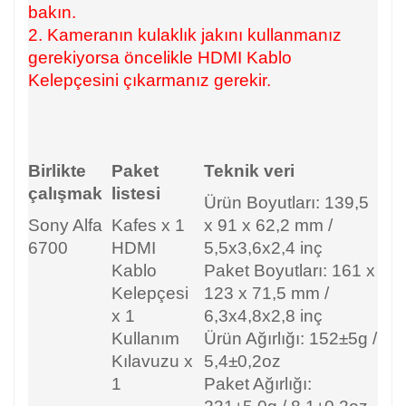
bakın.
2. Kameranın kulaklık jakını kullanmanız
gerekiyorsa öncelikle HDMI Kablo
Kelepçesini çıkarmanız gerekir.
Birlikte
Paket
Teknik veri
çalışmak
listesi
Ürün Boyutları: 139,5
Sony Alfa
Kafes x 1
x 91 x 62,2 mm /
6700
HDMI
5,5x3,6x2,4 inç
Kablo
Paket Boyutları: 161 x
Kelepçesi
123 x 71,5 mm /
x 1
6,3x4,8x2,8 inç
Kullanım
Ürün Ağırlığı: 152±5g /
Kılavuzu x
5,4±0,2oz
1
Paket Ağırlığı: