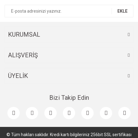
Ürün bilgilerinde hatalar bulunuyor.
EKLE
Ürün fiyatı diğer sitelerden daha pahalı.
Bu ürüne benzer farklı alternatifler olmalı.
KURUMSAL
ALIŞVERİŞ
Gönder
ÜYELİK
Bizi Takip Edin
© Tüm hakları saklıdır. Kredi kartı bilgileriniz 256bit SSL sertifikası