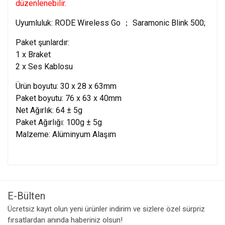
düzenlenebilir.
Uyumluluk: RODE Wireless Go ； Saramonic Blink 500;
Paket şunlardır:
1 x Braket
2 x Ses Kablosu
Ürün boyutu: 30 x 28 x 63mm
Paket boyutu: 76 x 63 x 40mm
Net Ağırlık: 64 ± 5g
Paket Ağırlığı: 100g ± 5g
Malzeme: Alüminyum Alaşım
Bu ürünün fiyat bilgisi, resim, ürün açıklamalarında ve diğer
konularda yetersiz gördüğünüz noktaları öneri formunu
Bu ürüne ilk yorumu siz yapın!
kullanarak tarafımıza iletebilirsiniz.
Görüş ve önerileriniz için teşekkür ederiz.
E-Bülten
Yorum Yaz
Ücretsiz kayıt olun yeni ürünler indirim ve sizlere özel sürpriz
Ürün resmi kalitesiz, bozuk veya görüntülenemiyor.
fırsatlardan anında haberiniz olsun!
Ürün açıklamasında eksik bilgiler bulunuyor.