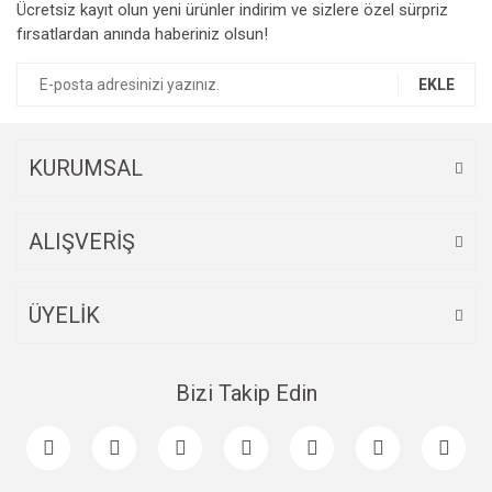
Ücretsiz kayıt olun yeni ürünler indirim ve sizlere özel sürpriz
Ürün resmi kalitesiz, bozuk veya görüntülenemiyor.
fırsatlardan anında haberiniz olsun!
Ürün açıklamasında eksik bilgiler bulunuyor.
Ürün bilgilerinde hatalar bulunuyor.
EKLE
Ürün fiyatı diğer sitelerden daha pahalı.
Bu ürüne benzer farklı alternatifler olmalı.
KURUMSAL
ALIŞVERİŞ
Gönder
ÜYELİK
Bizi Takip Edin