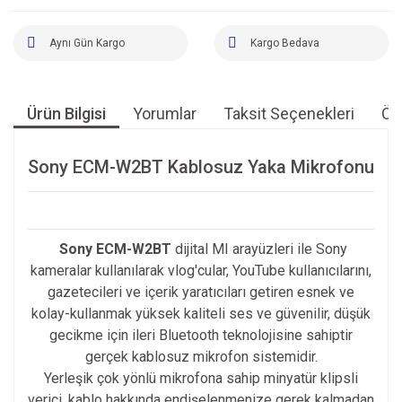
Aynı Gün Kargo
Kargo Bedava
Ürün Bilgisi
Yorumlar
Taksit Seçenekleri
Öne
Sony ECM-W2BT Kablosuz Yaka Mikrofonu
Sony ECM-W2BT
dijital MI arayüzleri ile Sony
kameralar kullanılarak vlog'cular, YouTube kullanıcılarını,
gazetecileri ve içerik yaratıcıları getiren esnek ve
kolay-kullanmak yüksek kaliteli ses ve güvenilir, düşük
gecikme için ileri Bluetooth teknolojisine sahiptir
gerçek kablosuz mikrofon sistemidir.
Yerleşik çok yönlü mikrofona sahip minyatür klipsli
verici, kablo hakkında endişelenmenize gerek kalmadan