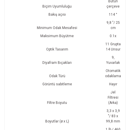
Bütün
Biçim Uyumluluğu
çerçeve
Bakış açısı
114 °
9,8 "/ 25
Minimum Odak Mesafesi
cm
Maksimum Büyütme
0.1x
11 Grupta
Optik Tasarım
14 Unsur
9,
Diyafram Bıçakları
Yuvarlak
Otomatik
Odak Türü
odaklama
Görüntü sabitleme
Hayır
Jel
Filtresi
Filtre Boyutu
(Arka)
3,3 x 3,9
"/ 83 x
Boyutlar (ø x L)
99,8 mm
1 lb / 460