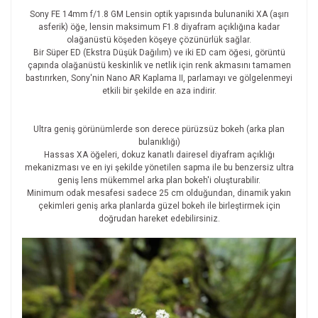
Sony FE 14mm f/1.8 GM Lensin optik yapısında bulunaniki XA (aşırı
asferik) öğe, lensin maksimum F1.8 diyafram açıklığına kadar
olağanüstü köşeden köşeye çözünürlük sağlar.
Bir Süper ED (Ekstra Düşük Dağılım) ve iki ED cam öğesi, görüntü
çapında olağanüstü keskinlik ve netlik için renk akmasını tamamen
bastırırken, Sony'nin Nano AR Kaplama II, parlamayı ve gölgelenmeyi
etkili bir şekilde en aza indirir.
Ultra geniş görünümlerde son derece pürüzsüz bokeh (arka plan
bulanıklığı)
Hassas XA öğeleri, dokuz kanatlı dairesel diyafram açıklığı
mekanizması ve en iyi şekilde yönetilen sapma ile bu benzersiz ultra
geniş lens mükemmel arka plan bokeh'i oluşturabilir.
Minimum odak mesafesi sadece 25 cm olduğundan, dinamik yakın
çekimleri geniş arka planlarda güzel bokeh ile birleştirmek için
doğrudan hareket edebilirsiniz.