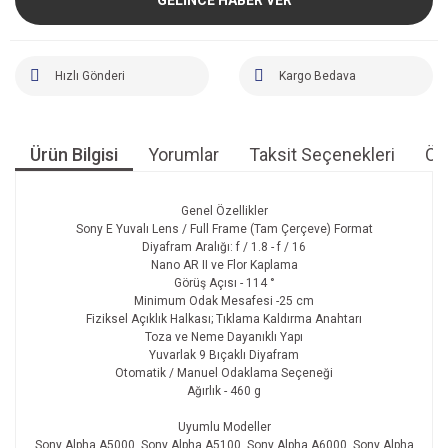
Hızlı Gönderi
Kargo Bedava
Ürün Bilgisi
Yorumlar
Taksit Seçenekleri
Öne
Genel Özellikler
Sony E Yuvalı Lens / Full Frame (Tam Çerçeve) Format
Diyafram Aralığı: f / 1.8 - f / 16
Nano AR II ve Flor Kaplama
Görüş Açısı - 114 °
Minimum Odak Mesafesi -25 cm
Fiziksel Açıklık Halkası; Tıklama Kaldırma Anahtarı
Toza ve Neme Dayanıklı Yapı
Yuvarlak 9 Bıçaklı Diyafram
Otomatik / Manuel Odaklama Seçeneği
Ağırlık - 460 g
Uyumlu Modeller
Sony Alpha A5000, Sony Alpha A5100, Sony Alpha A6000, Sony Alpha