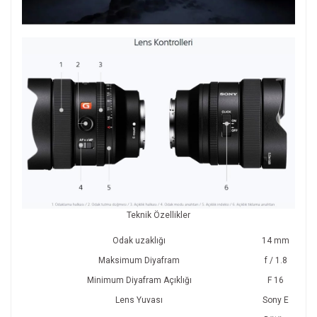
Teknik Özellikler
Odak uzaklığı
14 mm
Maksimum Diyafram
f / 1.8
Minimum Diyafram Açıklığı
F 16
Lens Yuvası
Sony E