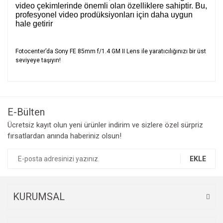
video çekimlerinde önemli olan özelliklere sahiptir. Bu,
profesyonel video prodüksiyonları için daha uygun
hale getirir
Fotocenter’da Sony FE 85mm f/1.4 GM II Lens ile yaratıcılığınızı bir üst
seviyeye taşıyın!
Bu ürünün fiyat bilgisi, resim, ürün açıklamalarında ve diğer
konularda yetersiz gördüğünüz noktaları öneri formunu
Bu ürüne ilk yorumu siz yapın!
kullanarak tarafımıza iletebilirsiniz.
Görüş ve önerileriniz için teşekkür ederiz.
E-Bülten
Yorum Yaz
Ücretsiz kayıt olun yeni ürünler indirim ve sizlere özel sürpriz
Ürün resmi kalitesiz, bozuk veya görüntülenemiyor.
fırsatlardan anında haberiniz olsun!
Ürün açıklamasında eksik bilgiler bulunuyor.
Ürün bilgilerinde hatalar bulunuyor.
EKLE
Ürün fiyatı diğer sitelerden daha pahalı.
Bu ürüne benzer farklı alternatifler olmalı.
KURUMSAL