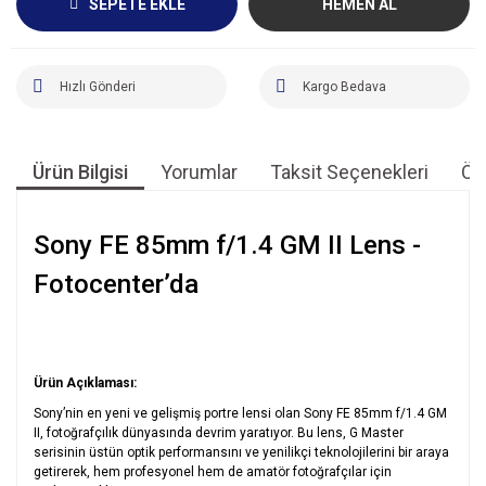
SEPETE EKLE
HEMEN AL
Hızlı Gönderi
Kargo Bedava
Ürün Bilgisi
Yorumlar
Taksit Seçenekleri
Öne
Sony FE 85mm f/1.4 GM II Lens -
Fotocenter’da
Ürün Açıklaması:
Sony’nin en yeni ve gelişmiş portre lensi olan Sony FE 85mm f/1.4 GM
II, fotoğrafçılık dünyasında devrim yaratıyor. Bu lens, G Master
serisinin üstün optik performansını ve yenilikçi teknolojilerini bir araya
getirerek, hem profesyonel hem de amatör fotoğrafçılar için