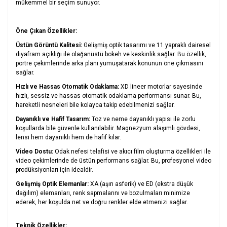
mükemmel bir seçim sunuyor.
Öne Çıkan Özellikler:
Üstün Görüntü Kalitesi:
Gelişmiş optik tasarımı ve 11 yapraklı dairesel
diyafram açıklığı ile olağanüstü bokeh ve keskinlik sağlar. Bu özellik,
portre çekimlerinde arka planı yumuşatarak konunun öne çıkmasını
sağlar.
Hızlı ve Hassas Otomatik Odaklama:
XD lineer motorlar sayesinde
hızlı, sessiz ve hassas otomatik odaklama performansı sunar. Bu,
hareketli nesneleri bile kolayca takip edebilmenizi sağlar.
Dayanıklı ve Hafif Tasarım:
Toz ve neme dayanıklı yapısı ile zorlu
koşullarda bile güvenle kullanılabilir. Magnezyum alaşımlı gövdesi,
lensi hem dayanıklı hem de hafif kılar.
Video Dostu:
Odak nefesi telafisi ve akıcı film oluşturma özellikleri ile
video çekimlerinde de üstün performans sağlar. Bu, profesyonel video
prodüksiyonları için idealdir.
Gelişmiş Optik Elemanlar:
XA (aşırı asferik) ve ED (ekstra düşük
dağılım) elemanları, renk sapmalarını ve bozulmaları minimize
ederek, her koşulda net ve doğru renkler elde etmenizi sağlar.
Teknik Özellikler: