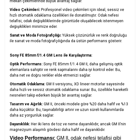
mekan çekimlerinde büyük avantaj sağlar.
Video Çekimleri:
Profesyonel video çekimleri için ideal, sessiz ve
hızlı otomatik odaklama özellikleri ile donatılmıştır. Odak nefesi
telafisi, odak değişikliklerinde görüntüde oluşabilecek istenmeyen
değişiklikleri minimize eder.
Sanat ve Moda Fotoğrafçılığı:
Yüksek çözünürlük ve renk doğruluğu
ile sanat ve moda fotoğrafçılığında da üstün performans gösterir.
Sony FE 85mm f/1.4 GM Lens ile Karşılaştırma:
Optik Performans:
Sony FE 85mm f/1.4 GM II, daha gelişmiş optik
elemanlara sahiptir ve renk sapmalarını daha iyi kontrol eder. Bu,
daha net ve doğru renkler elde etmenizi sağlar.
Otomatik Odaklama:
GM II versiyonu, XD lineer motorlar sayesinde
daha hızlı ve sessiz otomatik odaklama sunar. Bu, özellikle hareketli
nesneleri takip ederken büyük bir avantaj sağlar.
Tasarım ve Ağırlık:
GM II, önceki modele göre %20 daha hafif ve %13
daha küçüktür. Bu, taşınabilirliği artırır ve uzun süreli kullanımlarda
daha az yorgunluk sağlar.
Dayanıklılık:
Her iki lens de toz ve neme dayanıklıdır, ancak GM II’nin
magnezyum alaşımlı gövdesi daha hafif ve dayanıklıdır.
Video Performansı:
GM II, odak nefesi telafisi gibi