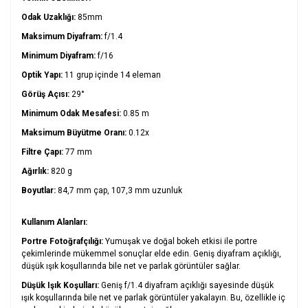
Odak Uzaklığı:
85mm
Maksimum Diyafram:
f/1.4
Minimum Diyafram:
f/16
Optik Yapı:
11 grup içinde 14 eleman
Görüş Açısı:
29°
Minimum Odak Mesafesi:
0.85 m
Maksimum Büyütme Oranı:
0.12x
Filtre Çapı:
77 mm
Ağırlık:
820 g
Boyutlar:
84,7 mm çap, 107,3 mm uzunluk
Kullanım Alanları:
Portre Fotoğrafçılığı:
Yumuşak ve doğal bokeh etkisi ile portre
çekimlerinde mükemmel sonuçlar elde edin. Geniş diyafram açıklığı,
düşük ışık koşullarında bile net ve parlak görüntüler sağlar.
Düşük Işık Koşulları:
Geniş f/1.4 diyafram açıklığı sayesinde düşük
ışık koşullarında bile net ve parlak görüntüler yakalayın. Bu, özellikle iç