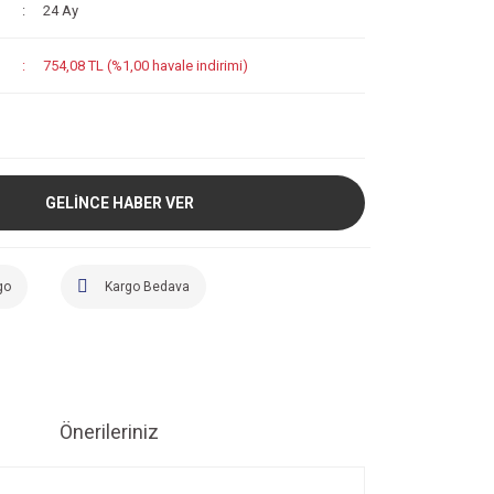
24 Ay
754,08 TL (%1,00 havale indirimi)
GELİNCE HABER VER
go
Kargo Bedava
Önerileriniz