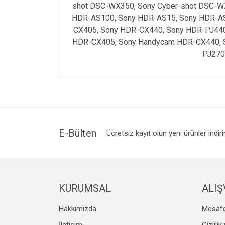
shot DSC-WX350, Sony Cyber-shot DSC-W
HDR-AS100, Sony HDR-AS15, Sony HDR-AS
CX405, Sony HDR-CX440, Sony HDR-PJ44
HDR-CX405, Sony Handycam HDR-CX440, 
PJ270
Bu ürünün fiyat bilgisi, resim, ürün açıklamalarında v
Görüş ve önerileriniz için teşekkür ederiz.
Ürün resmi kalitesiz, bozuk veya görüntülenemiyo
Ürün açıklamasında eksik bilgiler bulunuyor.
Ürün bilgilerinde hatalar bulunuyor.
E-Bülten
Ücretsiz kayıt olun yeni ürünler indir
Ürün fiyatı diğer sitelerden daha pahalı.
Bu ürüne benzer farklı alternatifler olmalı.
KURUMSAL
ALIŞ
Hakkımızda
Mesafe