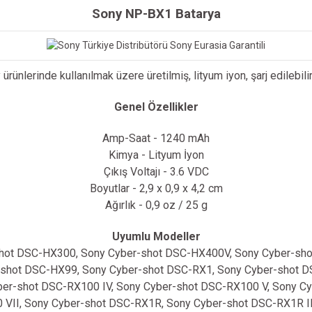
Sony NP-BX1 Batarya
 ürünlerinde kullanılmak üzere üretilmiş, lityum iyon, şarj edilebilir
Genel Özellikler
Amp-Saat - 1240 mAh
Kimya - Lityum İyon
Çıkış Voltajı - 3.6 VDC
Boyutlar - 2,9 x 0,9 x 4,2 cm
Ağırlık - 0,9 oz / 25 g
Uyumlu Modeller
hot DSC-HX300, Sony Cyber-shot DSC-HX400V, Sony Cyber-sh
shot DSC-HX99, Sony Cyber-shot DSC-RX1, Sony Cyber-shot D
yber-shot DSC-RX100 IV, Sony Cyber-shot DSC-RX100 V, Sony C
VII, Sony Cyber-shot DSC-RX1R, Sony Cyber-shot DSC-RX1R I