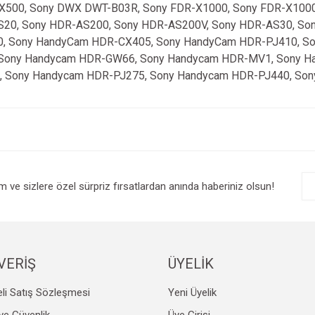
X500, Sony DWX DWT-B03R, Sony FDR-X1000, Sony FDR-X1000
20, Sony HDR-AS200, Sony HDR-AS200V, Sony HDR-AS30, So
0, Sony HandyCam HDR-CX405, Sony HandyCam HDR-PJ410, S
Sony Handycam HDR-GW66, Sony Handycam HDR-MV1, Sony H
, Sony Handycam HDR-PJ275, Sony Handycam HDR-PJ440, Son
e diğer konularda yetersiz gördüğünüz noktaları öneri formunu kullanarak tarafım
Bu ürüne ilk yorumu siz yapın!
r.
Yorum Yaz
im ve sizlere özel sürpriz fırsatlardan anında haberiniz olsun!
VERİŞ
ÜYELİK
li Satış Sözleşmesi
Yeni Üyelik
Gönder