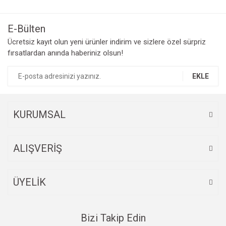
Bu ürüne ilk yorumu siz yapın!
kullanarak tarafımıza iletebilirsiniz.
Görüş ve önerileriniz için teşekkür ederiz.
E-Bülten
Yorum Yaz
Ücretsiz kayıt olun yeni ürünler indirim ve sizlere özel sürpriz
Ürün resmi kalitesiz, bozuk veya görüntülenemiyor.
fırsatlardan anında haberiniz olsun!
Ürün açıklamasında eksik bilgiler bulunuyor.
Ürün bilgilerinde hatalar bulunuyor.
EKLE
Ürün fiyatı diğer sitelerden daha pahalı.
Bu ürüne benzer farklı alternatifler olmalı.
KURUMSAL
ALIŞVERİŞ
Gönder
ÜYELİK
Bizi Takip Edin