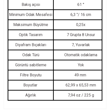
Bakış açısı
61 °
Minimum Odak Mesafesi
6,3 "/ 16 cm
Maksimum Büyütme
0,25x
Optik Tasarım
7 Grupta 8 Unsur
Diyafram Bıçakları
7, Yuvarlak
Odak Türü
Otomatik odaklama
Görüntü sabitleme
Yok
Filtre Boyutu
49 mm
Boyutlar
62,99 x 65,53 mm
Ağırlık
7,94 oz / 225 g
Bu ürünün fiyat bilgisi, resim, ürün açıklamalarında ve diğer
konularda yetersiz gördüğünüz noktaları öneri formunu