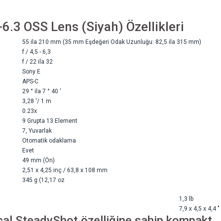
-6.3 OSS Lens (Siyah)
Özellikleri
55 ila 210 mm (35 mm Eşdeğeri Odak Uzunluğu: 82,5 ila 315 mm)
f / 4,5 - 6,3
f / 22 ila 32
Sony E
APS-C
29 ° ila 7 ° 40 '
3,28 '/ 1 m
0.23x
9 Grupta 13 Element
7, Yuvarlak
Otomatik odaklama
Evet
49 mm (Ön)
2,51 x 4,25 inç / 63,8 x 108 mm
345 g (12,17 oz
1,3 lb
7,9 x 4,5 x 4,4 "
cal SteadyShot özelliğine sahip kompakt