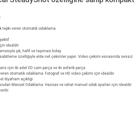
o
uk tepki veren otomatik odaklama
jektif
in idealdir
amasıyla şık, hafif ve taşıması kolay
sabitleme özelliğiyle elde net çekimler yapın. Video çekimi esnasında sessiz
 için iki adet ED cam parça ve iki asferik parça
veren otomatik odaklama: Fotoğraf ve HD video çekimi için idealdir
el diyafram açıklığı
udan Manuel Odaklama: Hassas ve rahat manuel odak ayarları için idealdir
rilir.