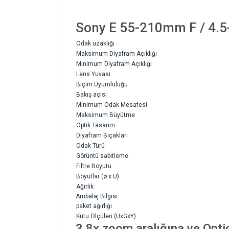
Sony E 55-210mm F / 4.5
Odak uzaklığı
Maksimum Diyafram Açıklığı
Minimum Diyafram Açıklığı
Lens Yuvası
Biçim Uyumluluğu
Bakış açısı
Minimum Odak Mesafesi
Maksimum Büyütme
Optik Tasarım
Diyafram Bıçakları
Odak Türü
Görüntü sabitleme
Filtre Boyutu
Boyutlar (ø x U)
Ağırlık
Ambalaj Bilgisi
paket ağırlığı
Kutu Ölçüleri (UxGxY)
3,8x zoom aralığına ve Opti