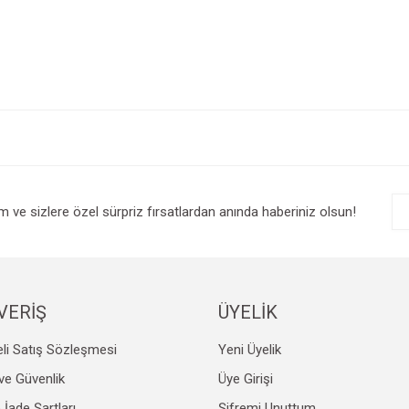
e diğer konularda yetersiz gördüğünüz noktaları öneri formunu kullanarak tarafım
Bu ürüne ilk yorumu siz yapın!
r.
Yorum Yaz
im ve sizlere özel sürpriz fırsatlardan anında haberiniz olsun!
VERİŞ
ÜYELİK
li Satış Sözleşmesi
Yeni Üyelik
Gönder
k ve Güvenlik
Üye Girişi
e İade Şartları
Şifremi Unuttum