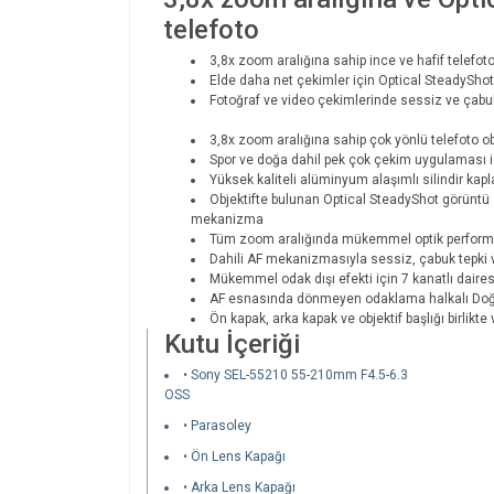
telefoto
3,8x zoom aralığına sahip ince ve hafif telefot
Elde daha net çekimler için Optical SteadyShot
Fotoğraf ve video çekimlerinde sessiz ve çab
3,8x zoom aralığına sahip çok yönlü telefoto ob
Spor ve doğa dahil pek çok çekim uygulaması iç
Yüksek kaliteli alüminyum alaşımlı silindir kapl
Objektifte bulunan Optical SteadyShot görüntü 
mekanizma
Tüm zoom aralığında mükemmel optik performans
Dahili AF mekanizmasıyla sessiz, çabuk tepki 
Mükemmel odak dışı efekti için 7 kanatlı daires
AF esnasında dönmeyen odaklama halkalı Doğr
Ön kapak, arka kapak ve objektif başlığı birlikte ve
Kutu İçeriği
• Sony SEL-55210 55-210mm F4.5-6.3
OSS
• Parasoley
• Ön Lens Kapağı
• Arka Lens Kapağı