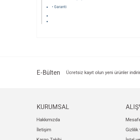
• Garanti
Bu ürünün fiyat bilgisi, resim, ürün açıklamalarında v
Görüş ve önerileriniz için teşekkür ederiz.
Ürün resmi kalitesiz, bozuk veya görüntülenemiyo
Ürün açıklamasında eksik bilgiler bulunuyor.
Ürün bilgilerinde hatalar bulunuyor.
E-Bülten
Ücretsiz kayıt olun yeni ürünler indir
Ürün fiyatı diğer sitelerden daha pahalı.
Bu ürüne benzer farklı alternatifler olmalı.
KURUMSAL
ALIŞ
Hakkımızda
Mesafe
İletişim
Gizlili
Kargo Takibi
İptal v