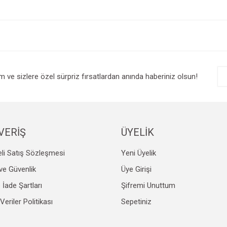
e diğer konularda yetersiz gördüğünüz noktaları öneri formunu kullanarak tarafım
Bu ürüne ilk yorumu siz yapın!
r.
Yorum Yaz
im ve sizlere özel sürpriz fırsatlardan anında haberiniz olsun!
VERİŞ
ÜYELİK
li Satış Sözleşmesi
Yeni Üyelik
Gönder
k ve Güvenlik
Üye Girişi
e İade Şartları
Şifremi Unuttum
 Veriler Politikası
Sepetiniz