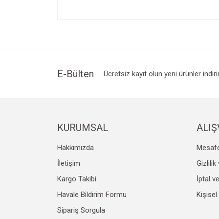
Bu ürünün fiyat bilgisi, resim, ürün açıklamalarında v
Görüş ve önerileriniz için teşekkür ederiz.
Ürün resmi kalitesiz, bozuk veya görüntülenemiyo
Ürün açıklamasında eksik bilgiler bulunuyor.
Ürün bilgilerinde hatalar bulunuyor.
E-Bülten
Ücretsiz kayıt olun yeni ürünler indir
Ürün fiyatı diğer sitelerden daha pahalı.
Bu ürüne benzer farklı alternatifler olmalı.
KURUMSAL
ALIŞ
Hakkımızda
Mesafe
İletişim
Gizlili
Kargo Takibi
İptal v
Havale Bildirim Formu
Kişisel
Sipariş Sorgula