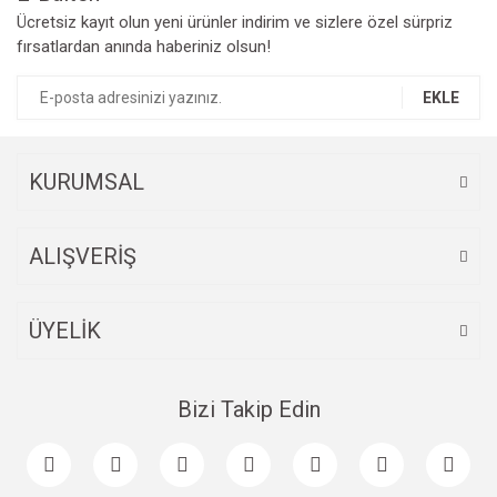
Yorum Yaz
Ücretsiz kayıt olun yeni ürünler indirim ve sizlere özel sürpriz
Ürün resmi kalitesiz, bozuk veya görüntülenemiyor.
fırsatlardan anında haberiniz olsun!
Ürün açıklamasında eksik bilgiler bulunuyor.
Ürün bilgilerinde hatalar bulunuyor.
EKLE
Ürün fiyatı diğer sitelerden daha pahalı.
Bu ürüne benzer farklı alternatifler olmalı.
KURUMSAL
ALIŞVERİŞ
Gönder
ÜYELİK
Bizi Takip Edin