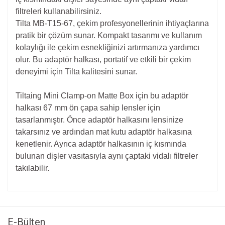
filtreleri kullanabilirsiniz.
Tilta MB-T15-67, çekim profesyonellerinin ihtiyaçlarına
pratik bir çözüm sunar. Kompakt tasarımı ve kullanım
kolaylığı ile çekim esnekliğinizi artırmanıza yardımcı
olur. Bu adaptör halkası, portatif ve etkili bir çekim
deneyimi için Tilta kalitesini sunar.
Tiltaing Mini Clamp-on Matte Box için bu adaptör
halkası 67 mm ön çapa sahip lensler için
tasarlanmıştır. Önce adaptör halkasını lensinize
takarsınız ve ardından mat kutu adaptör halkasına
kenetlenir. Ayrıca adaptör halkasının iç kısmında
bulunan dişler vasıtasıyla aynı çaptaki vidalı filtreler
takılabilir.
Bu ürünün fiyat bilgisi, resim, ürün açıklamalarında ve diğer
konularda yetersiz gördüğünüz noktaları öneri formunu
Bu ürüne ilk yorumu siz yapın!
kullanarak tarafımıza iletebilirsiniz.
Görüş ve önerileriniz için teşekkür ederiz.
E-Bülten