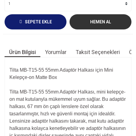
SEPETE EKLE
HEMEN AL
Ürün Bilgisi
Yorumlar
Taksit Seçenekleri
Öne
Tilta MB-T15-55 55mm Adaptör Halkası için Mini
Kelepçe-on Matte Box
Tilta MB-T15-55 55mm Adaptör Halkası, mini kelepçe-
on mat kutularıyla mükemmel uyum sağlar. Bu adaptör
halkası, 67 mm ön çaplı lenslere özel olarak
tasarlanmıştır, hızlı ve güvenli montaj için idealdir.
Lensinize adaptör halkasını takarak, mat kutu adaptör
halkasına kolayca kenetleyebilir ve adaptör halkasının
iç kısmındaki dişler sayesinde aynı çaptaki vidalı