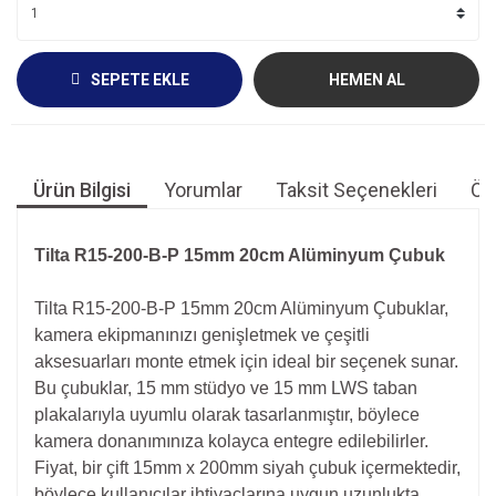
SEPETE EKLE
HEMEN AL
Ürün Bilgisi
Yorumlar
Taksit Seçenekleri
Öne
Tilta R15-200-B-P 15mm 20cm Alüminyum Çubuk
Tilta R15-200-B-P 15mm 20cm Alüminyum Çubuklar,
kamera ekipmanınızı genişletmek ve çeşitli
aksesuarları monte etmek için ideal bir seçenek sunar.
Bu çubuklar, 15 mm stüdyo ve 15 mm LWS taban
plakalarıyla uyumlu olarak tasarlanmıştır, böylece
kamera donanımınıza kolayca entegre edilebilirler.
Fiyat, bir çift 15mm x 200mm siyah çubuk içermektedir,
böylece kullanıcılar ihtiyaçlarına uygun uzunlukta