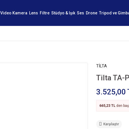
Video Kamera
Lens
Filtre
Stüdyo & Işık
Ses
Drone
Tripod ve Gimb
TİLTA
Tilta TA-
3.525,00 
665,23 TL
den başl
Karşılaştır