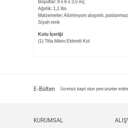
Boyutlar: 9 x 6 x 3,5 inç
Ağırlık: 1,1 lbs
Malzemeler: Alüminyum alaşımlı, paslanmaz 
Siyah renk
Kutu İçeriği
(1) Tilta Mikro Eklemli Kol
Bu ürünün fiyat bilgisi, resim, ürün açıklamalarında v
Görüş ve önerileriniz için teşekkür ederiz.
Ürün resmi kalitesiz, bozuk veya görüntülenemiyo
Ürün açıklamasında eksik bilgiler bulunuyor.
Ürün bilgilerinde hatalar bulunuyor.
E-Bülten
Ücretsiz kayıt olun yeni ürünler indir
Ürün fiyatı diğer sitelerden daha pahalı.
Bu ürüne benzer farklı alternatifler olmalı.
KURUMSAL
ALIŞ