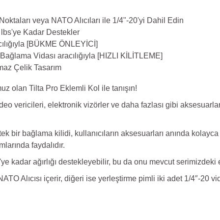
arı veya NATO Alıcıları ile 1/4"-20'yi Dahil Edin
lbs'ye Kadar Destekler
racılığıyla [BÜKME ÖNLEYİCİ]
 Bağlama Vidası aracılığıyla [HIZLI KİLİTLEME]
maz Çelik Tasarım
 olan Tilta Pro Eklemli Kol ile tanışın!
ideo vericileri, elektronik vizörler ve daha fazlası gibi aksesuar
 tek bir bağlama kilidi, kullanıcıların aksesuarları anında kola
mlarında faydalıdır.
'ye kadar ağırlığı destekleyebilir, bu da onu mevcut serimizdeki e
NATO Alıcısı içerir, diğeri ise yerleştirme pimli iki adet 1/4″-20 vid