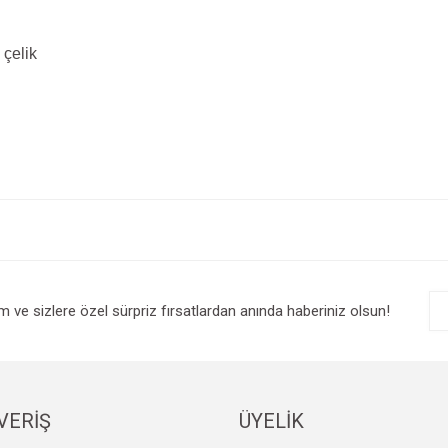
çelik
e diğer konularda yetersiz gördüğünüz noktaları öneri formunu kullanarak tarafım
Bu ürüne ilk yorumu siz yapın!
r.
Yorum Yaz
im ve sizlere özel sürpriz fırsatlardan anında haberiniz olsun!
VERİŞ
ÜYELİK