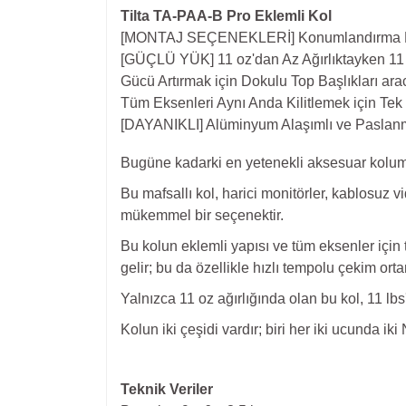
Tilta TA-PAA-B Pro Eklemli Kol
[MONTAJ SEÇENEKLERİ] Konumlandırma Noktal
[GÜÇLÜ YÜK] 11 oz'dan Az Ağırlıktayken 11 
Gücü Artırmak için Dokulu Top Başlıkları a
Tüm Eksenleri Aynı Anda Kilitlemek için Tek
[DAYANIKLI] Alüminyum Alaşımlı ve Paslan
Bugüne kadarki en yetenekli aksesuar kolumuz
Bu mafsallı kol, harici monitörler, kablosuz v
mükemmel bir seçenektir.
Bu kolun eklemli yapısı ve tüm eksenler için
gelir; bu da özellikle hızlı tempolu çekim orta
Yalnızca 11 oz ağırlığında olan bu kol, 11 lbs
Kolun iki çeşidi vardır; biri her iki ucunda iki 
Teknik Veriler