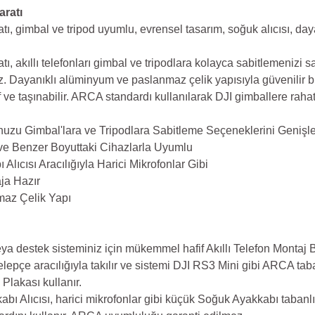
ratı
 gimbal ve tripod uyumlu, evrensel tasarım, soğuk alıcısı, daya
akıllı telefonları gimbal ve tripodlara kolayca sabitlemenizi sa
iz. Dayanıklı alüminyum ve paslanmaz çelik yapısıyla güvenilir 
f ve taşınabilir. ARCA standardı kullanılarak DJI gimballere rahat
zu Gimbal'lara ve Tripodlara Sabitleme Seçeneklerini Genişle
e Benzer Boyuttaki Cihazlarla Uyumlu
ısı Aracılığıyla Harici Mikrofonlar Gibi
ja Hazır
maz Çelik Yapı
ya destek sisteminiz için mükemmel hafif Akıllı Telefon Montaj B
elepçe aracılığıyla takılır ve sistemi DJI RS3 Mini gibi ARCA ta
Plakası kullanır.
ı Alıcısı, harici mikrofonlar gibi küçük Soğuk Ayakkabı tabanlı