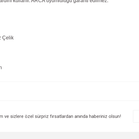
rdını kullanır. ARCA uyumluluğu garanti edilmez.
 Çelik
h
e diğer konularda yetersiz gördüğünüz noktaları öneri formunu kullanarak tarafım
Bu ürüne ilk yorumu siz yapın!
r.
Yorum Yaz
im ve sizlere özel sürpriz fırsatlardan anında haberiniz olsun!