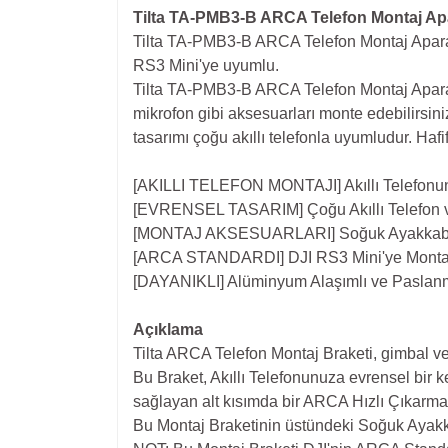
Tilta TA-PMB3-B ARCA Telefon Montaj Apa
Tilta TA-PMB3-B ARCA Telefon Montaj Aparatı,
RS3 Mini'ye uyumlu.
Tilta TA-PMB3-B ARCA Telefon Montaj Aparatı, 
mikrofon gibi aksesuarları monte edebilirsin
tasarımı çoğu akıllı telefonla uyumludur. Hafi
[AKILLI TELEFON MONTAJI] Akıllı Telefonunu
[EVRENSEL TASARIM] Çoğu Akıllı Telefon v
[MONTAJ AKSESUARLARI] Soğuk Ayakkabı Alıc
[ARCA STANDARDI] DJI RS3 Mini'ye Monta
[DAYANIKLI] Alüminyum Alaşımlı ve Paslan
Açıklama
Tilta ARCA Telefon Montaj Braketi, gimbal ve
Bu Braket, Akıllı Telefonunuza evrensel bir k
sağlayan alt kısımda bir ARCA Hızlı Çıkarma 
Bu Montaj Braketinin üstündeki Soğuk Ayakkab