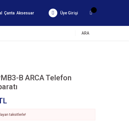
al
Çanta
Aksesuar
Üye Girişi
ARA
-PMB3-B ARCA Telefon
aratı
TL
ayan taksitlerle!