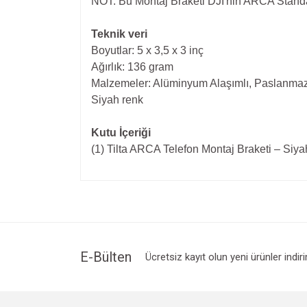
NOT: Bu Montaj Braketi DJI'nin ARCA Standa
Teknik veri
Boyutlar: 5 x 3,5 x 3 inç
Ağırlık: 136 gram
Malzemeler: Alüminyum Alaşımlı, Paslanmaz
Siyah renk
Kutu İçeriği
(1) Tilta ARCA Telefon Montaj Braketi – Siya
Bu ürünün fiyat bilgisi, resim, ürün açıklamalarında v
Görüş ve önerileriniz için teşekkür ederiz.
Ürün resmi kalitesiz, bozuk veya görüntülenemiyo
Ürün açıklamasında eksik bilgiler bulunuyor.
Ürün bilgilerinde hatalar bulunuyor.
E-Bülten
Ücretsiz kayıt olun yeni ürünler indir
Ürün fiyatı diğer sitelerden daha pahalı.
Bu ürüne benzer farklı alternatifler olmalı.