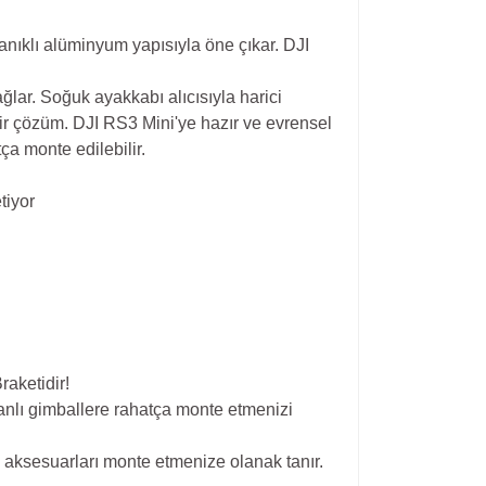
nıklı alüminyum yapısıyla öne çıkar. DJI
ğlar. Soğuk ayakkabı alıcısıyla harici
bir çözüm. DJI RS3 Mini'ye hazır ve evrensel
ça monte edilebilir.
tiyor
raketidir!
banlı gimballere rahatça monte etmenizi
 aksesuarları monte etmenize olanak tanır.