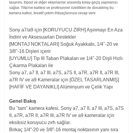
tasarımı, tripod ve diğer ekipmanlar arasında kolay geçiş yapmanızı
sağlar. Tilta'nın kalitesi ve profesyonel özellikleri ile donatılmış bu
kamera kafesi, kreatif çekim ihtiyaçlarınıza cevap verir.
Sony a7/a9 için [KORUYUCU ZIRH] Aşınmayı En Aza
İndirir ve Aksesuarları Destekler
[MONTAJ NOKTALARI] Soğuk Ayakkabı, 1/4"-20 ve
3/8"-16 Dişleri içerir
[UYUMLU] Tip III Taban Plakaları ve 1/4"-20 Dişli Hızlı
Çıkarma Plakaları ile
Sony a7, a7 II, a7 III, a7S, a7S II, a7R, a7R II, a7R III,
a7R IV ve a9 Kameralar için [ÖZEL TASARLANMIŞ]
[HAFİF VE DAYANIKLI] Alüminyum ve Çelik Yapı
Genel Bakış
Bu "tam" kamera kafesi, Sony a7, a7 II, a7 III, a7S, a7S
II, a7R, a7R II, a7R III, a7R IV ve a9 kameralar için
eksiksiz koruyucu zırh sağlar.
Birkaç 1/4”-20 ve 3/8”-16 montaj noktasının yanı sıra