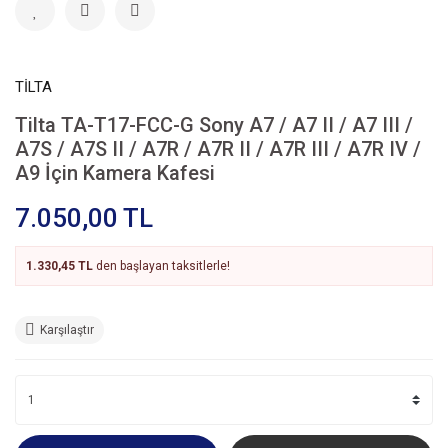
TİLTA
Tilta TA-T17-FCC-G Sony A7 / A7 II / A7 III /
A7S / A7S II / A7R / A7R II / A7R III / A7R IV /
A9 İçin Kamera Kafesi
7.050,00 TL
1.330,45 TL
den başlayan taksitlerle!
Karşılaştır