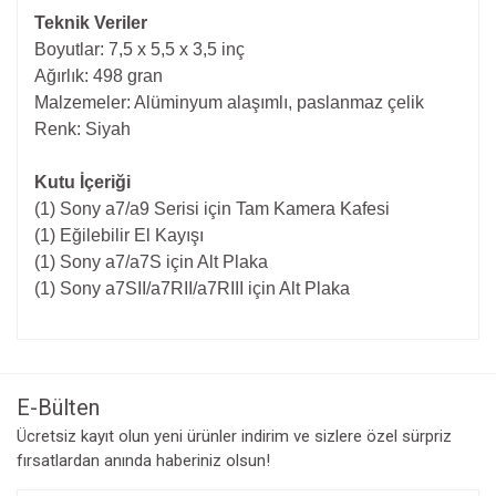
Teknik Veriler
Boyutlar: 7,5 x 5,5 x 3,5 inç
Ağırlık: 498 gran
Malzemeler: Alüminyum alaşımlı, paslanmaz çelik
Renk: Siyah
Kutu İçeriği
(1) Sony a7/a9 Serisi için Tam Kamera Kafesi
(1) Eğilebilir El Kayışı
(1) Sony a7/a7S için Alt Plaka
(1) Sony a7SII/a7RII/a7RIII için Alt Plaka
Bu ürünün fiyat bilgisi, resim, ürün açıklamalarında ve diğer
konularda yetersiz gördüğünüz noktaları öneri formunu
Bu ürüne ilk yorumu siz yapın!
kullanarak tarafımıza iletebilirsiniz.
Görüş ve önerileriniz için teşekkür ederiz.
E-Bülten
Yorum Yaz
Ücretsiz kayıt olun yeni ürünler indirim ve sizlere özel sürpriz
Ürün resmi kalitesiz, bozuk veya görüntülenemiyor.
fırsatlardan anında haberiniz olsun!
Ürün açıklamasında eksik bilgiler bulunuyor.
Ürün bilgilerinde hatalar bulunuyor.