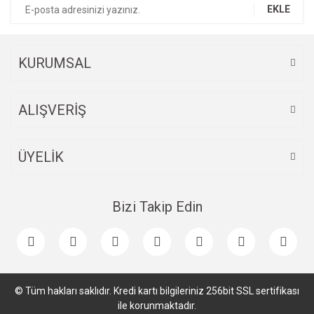
EKLE
Ürün fiyatı diğer sitelerden daha pahalı.
Bu ürüne benzer farklı alternatifler olmalı.
KURUMSAL
ALIŞVERİŞ
Gönder
ÜYELİK
Bizi Takip Edin
© Tüm hakları saklıdır. Kredi kartı bilgileriniz 256bit SSL sertifikası
ile korunmaktadır.