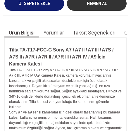
SEPETE EKLE
HEMEN AL
Ürün Bilgisi
Yorumlar
Taksit Seçenekleri
Öne
Tilta TA-T17-FCC-G Sony A7 / A7 II / A7 III / A7S /
A7S II / A7R / A7R II / A7R III / A7R IV / A9 İçin
Kamera Kafesi
Tilta TA-T17-FCC-B Sony A7 / A7 II / A7 III / A7S / A7S II / A7R / A7R II /
A7R III / A7R IV / A9 Kamera Kafesi, kamera koruma ihtiyaçlarınızı
karşılamak ve çeşitli aksesuarları desteklemek için özel olarak
tasarlanmıştır. Dayanıklı alüminyum ve çelik yapı, ağırlığı en aza
indirirken sağlam koruma sağlar. Soğuk ayakkabı montajları, 1/4"-20 ve
3/8"-16 dişli deliklerle donatılmış, çeşitli ek ekipmanları eklemenize
olanak tanır. Tilta kalitesi ve uyumluluğu ile kameranızı güvenle
kullanın.
Sony a7 ve a9 serisi kameralar için özel olarak tasarlanmış bu kamera
kafesi, kullanıcıya geniş bir montaj esnekliği sunar. Hafif tasarımı,
dayanıklılığı ve çeşitli montaj noktaları sayesinde çekimlerinizde
maksimum özgürlüğü sağlar. Ayrıca, hızlı çıkarma plakası ve ergonomik