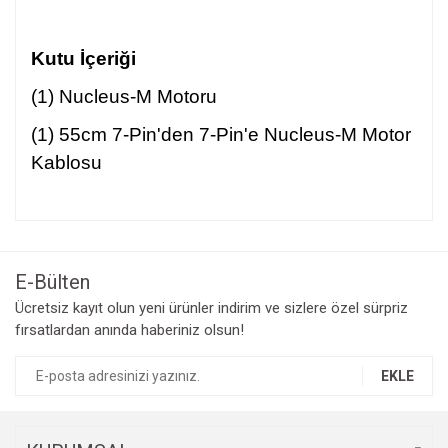
Kutu İçeriği
(1) Nucleus-M Motoru
(1) 55cm 7-Pin'den 7-Pin'e Nucleus-M Motor
Kablosu
Bu ürünün fiyat bilgisi, resim, ürün açıklamalarında ve diğer
konularda yetersiz gördüğünüz noktaları öneri formunu
Bu ürüne ilk yorumu siz yapın!
kullanarak tarafımıza iletebilirsiniz.
Görüş ve önerileriniz için teşekkür ederiz.
E-Bülten
Yorum Yaz
Ücretsiz kayıt olun yeni ürünler indirim ve sizlere özel sürpriz
Ürün resmi kalitesiz, bozuk veya görüntülenemiyor.
fırsatlardan anında haberiniz olsun!
Ürün açıklamasında eksik bilgiler bulunuyor.
Ürün bilgilerinde hatalar bulunuyor.
EKLE
Ürün fiyatı diğer sitelerden daha pahalı.
Bu ürüne benzer farklı alternatifler olmalı.