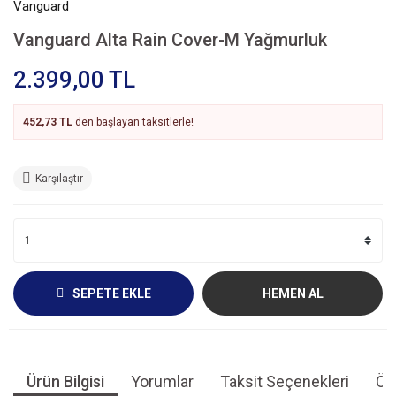
Vanguard
Vanguard Alta Rain Cover-M Yağmurluk
2.399,00 TL
452,73 TL
den başlayan taksitlerle!
Karşılaştır
SEPETE EKLE
HEMEN AL
Ürün Bilgisi
Yorumlar
Taksit Seçenekleri
Öne