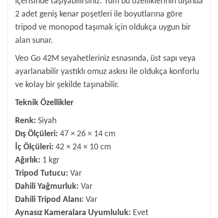
içerisinde taşıyabilirsiniz. Tüm bu özelliklerinin dışında
2 adet geniş kenar poşetleri ile boyutlarına göre
tripod ve monopod taşımak için oldukça uygun bir
alan sunar.
Veo Go 42M seyahetleriniz esnasında, üst sapı veya
ayarlanabilir yastıklı omuz askısı ile oldukça konforlu
ve kolay bir şekilde taşınabilir.
Teknik Özellikler
Renk:
Siyah
Dış Ölçüleri:
47 × 26 × 14 cm
İç Ölçüleri:
42 × 24 × 10 cm
Ağırlık:
1 kgr
Tripod Tutucu:
Var
Dahili Yağmurluk:
Var
Dahili Tripod Alanı:
Var
Aynasız Kameralara Uyumluluk:
Evet