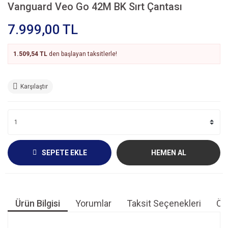
Vanguard Veo Go 42M BK Sırt Çantası
7.999,00 TL
1.509,54 TL
den başlayan taksitlerle!
Karşılaştır
SEPETE EKLE
HEMEN AL
Ürün Bilgisi
Yorumlar
Taksit Seçenekleri
Öne