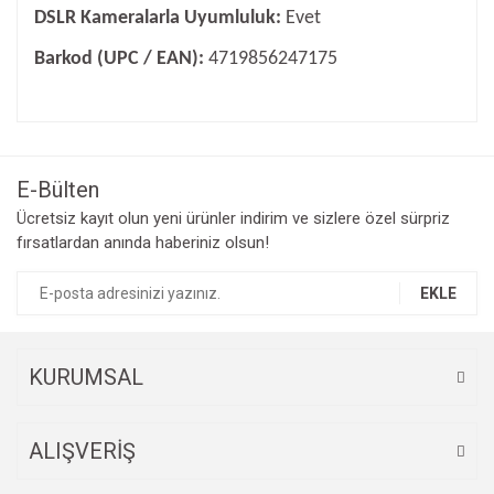
DSLR Kameralarla Uyumluluk:
Evet
Barkod (UPC / EAN):
4719856247175
Bu ürünün fiyat bilgisi, resim, ürün açıklamalarında ve diğer
konularda yetersiz gördüğünüz noktaları öneri formunu
Bu ürüne ilk yorumu siz yapın!
kullanarak tarafımıza iletebilirsiniz.
Görüş ve önerileriniz için teşekkür ederiz.
E-Bülten
Yorum Yaz
Ücretsiz kayıt olun yeni ürünler indirim ve sizlere özel sürpriz
Ürün resmi kalitesiz, bozuk veya görüntülenemiyor.
fırsatlardan anında haberiniz olsun!
Ürün açıklamasında eksik bilgiler bulunuyor.
Ürün bilgilerinde hatalar bulunuyor.
EKLE
Ürün fiyatı diğer sitelerden daha pahalı.
Bu ürüne benzer farklı alternatifler olmalı.
KURUMSAL
ALIŞVERİŞ
Gönder