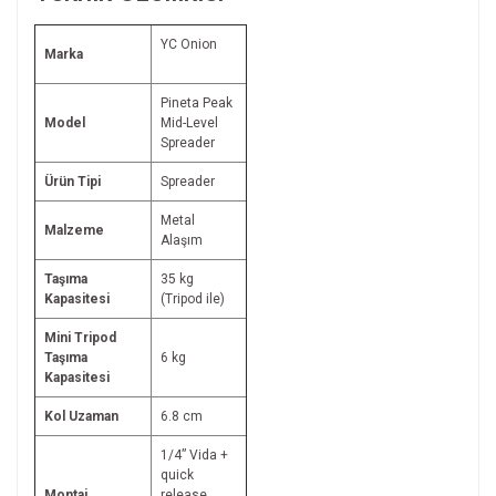
YC Onion
Marka
Pineta Peak
Model
Mid-Level
Spreader
Ürün Tipi
Spreader
Metal
Malzeme
Alaşım
Taşıma
35 kg
Kapasitesi
(Tripod ile)
Mini Tripod
Taşıma
6 kg
Kapasitesi
Kol Uzaman
6.8 cm
1/4” Vida +
quick
Montaj
release