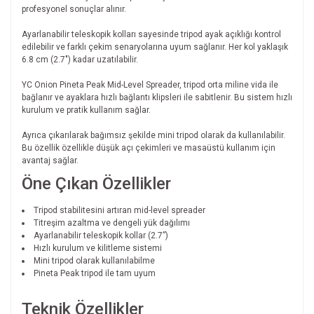
profesyonel sonuçlar alınır.
Ayarlanabilir teleskopik kolları sayesinde tripod ayak açıklığı kontrol
edilebilir ve farklı çekim senaryolarına uyum sağlanır. Her kol yaklaşık
6.8 cm (2.7") kadar uzatılabilir.
YC Onion Pineta Peak Mid-Level Spreader, tripod orta miline vida ile
bağlanır ve ayaklara hızlı bağlantı klipsleri ile sabitlenir. Bu sistem hızlı
kurulum ve pratik kullanım sağlar.
Ayrıca çıkarılarak bağımsız şekilde mini tripod olarak da kullanılabilir.
Bu özellik özellikle düşük açı çekimleri ve masaüstü kullanım için
avantaj sağlar.
Öne Çıkan Özellikler
Tripod stabilitesini artıran mid-level spreader
Titreşim azaltma ve dengeli yük dağılımı
Ayarlanabilir teleskopik kollar (2.7”)
Hızlı kurulum ve kilitleme sistemi
Mini tripod olarak kullanılabilme
Pineta Peak tripod ile tam uyum
Teknik Özellikler