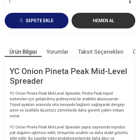
SEPETE EKLE
HEMEN AL
Ürün Bilgisi
Yorumlar
Taksit Seçenekleri
Öne
YC Onion Pineta Peak Mid-Level
Spreader
YC Onion Pineta Peak Mid-Level Spreader, Pineta Peak tripod
sistemleri için geliştirilmiş profesyonel bir stabilite aksesuarıdır.
Tripod ayakları arasında orta seviyede bağlantı sağlayarak dengeyi
artırır ve özellikle düzensiz zeminlerde daha güvenli çekim imkanı
sunar.
YC Onion Pineta Peak Mid-Level Spreader yapısı sayesinde tripodun
yük dağılımı optimize edilir, titreşimler azaltılır ve daha stabil görüntü
elde edilir. Bu sayede video prodüksiyonlarında daha akıcı ve