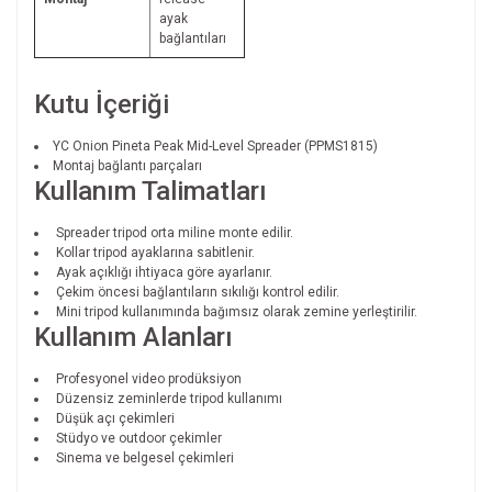
ayak
bağlantıları
Kutu İçeriği
YC Onion Pineta Peak Mid-Level Spreader (PPMS1815)
Montaj bağlantı parçaları
Kullanım Talimatları
Spreader tripod orta miline monte edilir.
Kollar tripod ayaklarına sabitlenir.
Ayak açıklığı ihtiyaca göre ayarlanır.
Çekim öncesi bağlantıların sıkılığı kontrol edilir.
Mini tripod kullanımında bağımsız olarak zemine yerleştirilir.
Kullanım Alanları
Profesyonel video prodüksiyon
Düzensiz zeminlerde tripod kullanımı
Düşük açı çekimleri
Stüdyo ve outdoor çekimler
Sinema ve belgesel çekimleri
Bu ürünün fiyat bilgisi, resim, ürün açıklamalarında ve diğer