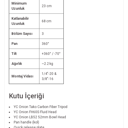
Minimum
23 cm
Uzunluk
Katlanabilir
68 cm
Uzunluk
Bölüm Sayısı
3
Pan
360°
Tilt
+360° / -70°
Ağırlık
~2.2 kg
1/4″‑20 &
Montaj Vidası
3/8″‑16
Kutu İçeriği
YC Onion Tako Carbon Fiber Tripod
YC Onion FH60S Fluid Head
YC Onion LB52 52mm Bowl Head
Pan handle (kol)
Quick release plate