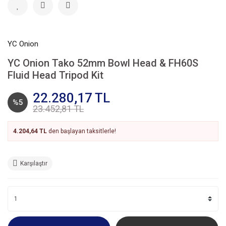
YC Onion
YC Onion Tako 52mm Bowl Head & FH60S
Fluid Head Tripod Kit
22.280,17 TL
%5
23.452,81 TL
4.204,64 TL
den başlayan taksitlerle!
Karşılaştır