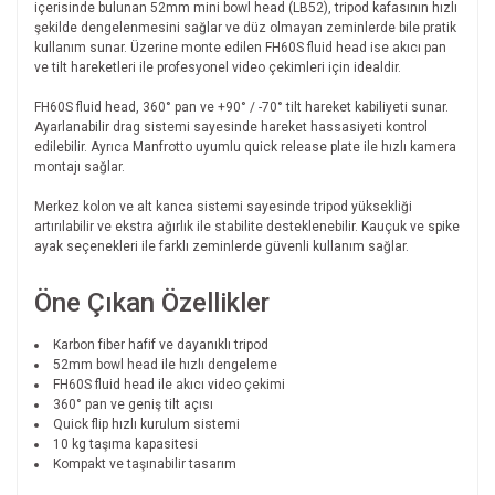
içerisinde bulunan 52mm mini bowl head (LB52), tripod kafasının hızlı
şekilde dengelenmesini sağlar ve düz olmayan zeminlerde bile pratik
kullanım sunar. Üzerine monte edilen FH60S fluid head ise akıcı pan
ve tilt hareketleri ile profesyonel video çekimleri için idealdir.
FH60S fluid head, 360° pan ve +90° / -70° tilt hareket kabiliyeti sunar.
Ayarlanabilir drag sistemi sayesinde hareket hassasiyeti kontrol
edilebilir. Ayrıca Manfrotto uyumlu quick release plate ile hızlı kamera
montajı sağlar.
Merkez kolon ve alt kanca sistemi sayesinde tripod yüksekliği
artırılabilir ve ekstra ağırlık ile stabilite desteklenebilir. Kauçuk ve spike
ayak seçenekleri ile farklı zeminlerde güvenli kullanım sağlar.
Öne Çıkan Özellikler
Karbon fiber hafif ve dayanıklı tripod
52mm bowl head ile hızlı dengeleme
FH60S fluid head ile akıcı video çekimi
360° pan ve geniş tilt açısı
Quick flip hızlı kurulum sistemi
10 kg taşıma kapasitesi
Kompakt ve taşınabilir tasarım