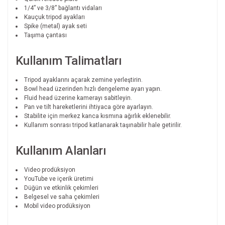
1/4” ve 3/8” bağlantı vidaları
Kauçuk tripod ayakları
Spike (metal) ayak seti
Taşıma çantası
Kullanım Talimatları
Tripod ayaklarını açarak zemine yerleştirin.
Bowl head üzerinden hızlı dengeleme ayarı yapın.
Fluid head üzerine kamerayı sabitleyin.
Pan ve tilt hareketlerini ihtiyaca göre ayarlayın.
Stabilite için merkez kanca kısmına ağırlık eklenebilir.
Kullanım sonrası tripod katlanarak taşınabilir hale getirilir.
Kullanım Alanları
Video prodüksiyon
YouTube ve içerik üretimi
Düğün ve etkinlik çekimleri
Belgesel ve saha çekimleri
Mobil video prodüksiyon
Bu ürünün fiyat bilgisi, resim, ürün açıklamalarında ve diğer