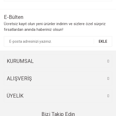
konularda yetersiz gördüğünüz noktaları öneri formunu
Bu ürüne ilk yorumu siz yapın!
kullanarak tarafımıza iletebilirsiniz.
Görüş ve önerileriniz için teşekkür ederiz.
E-Bülten
Yorum Yaz
Ücretsiz kayıt olun yeni ürünler indirim ve sizlere özel sürpriz
Ürün resmi kalitesiz, bozuk veya görüntülenemiyor.
fırsatlardan anında haberiniz olsun!
Ürün açıklamasında eksik bilgiler bulunuyor.
Ürün bilgilerinde hatalar bulunuyor.
EKLE
Ürün fiyatı diğer sitelerden daha pahalı.
Bu ürüne benzer farklı alternatifler olmalı.
KURUMSAL
ALIŞVERİŞ
Gönder
ÜYELİK
Bizi Takip Edin