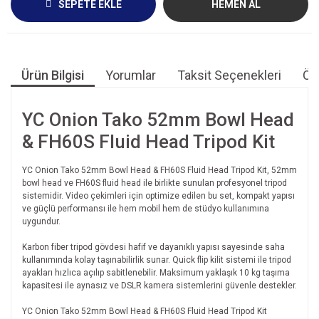
SEPETE EKLE
HEMEN AL
Ürün Bilgisi
Yorumlar
Taksit Seçenekleri
Öne
YC Onion Tako 52mm Bowl Head
& FH60S Fluid Head Tripod Kit
YC Onion Tako 52mm Bowl Head & FH60S Fluid Head Tripod Kit, 52mm
bowl head ve FH60S fluid head ile birlikte sunulan profesyonel tripod
sistemidir. Video çekimleri için optimize edilen bu set, kompakt yapısı
ve güçlü performansı ile hem mobil hem de stüdyo kullanımına
uygundur.
Karbon fiber tripod gövdesi hafif ve dayanıklı yapısı sayesinde saha
kullanımında kolay taşınabilirlik sunar. Quick flip kilit sistemi ile tripod
ayakları hızlıca açılıp sabitlenebilir. Maksimum yaklaşık 10 kg taşıma
kapasitesi ile aynasız ve DSLR kamera sistemlerini güvenle destekler.
YC Onion Tako 52mm Bowl Head & FH60S Fluid Head Tripod Kit