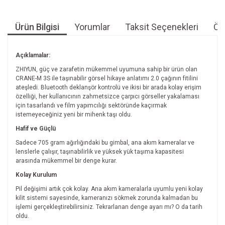
Ürün Bilgisi
Yorumlar
Taksit Seçenekleri
Öne
Açıklamalar:
ZHIYUN, güç ve zarafetin mükemmel uyumuna sahip bir ürün olan
CRANE-M 3S ile taşınabilir görsel hikaye anlatımı 2.0 çağının fitilini
ateşledi. Bluetooth deklanşör kontrolü ve ikisi bir arada kolay erişim
özelliği, her kullanıcının zahmetsizce çarpıcı görseller yakalaması
için tasarlandı ve film yapımcılığı sektöründe kaçırmak
istemeyeceğiniz yeni bir mihenk taşı oldu.
Hafif ve Güçlü
Sadece 705 gram ağırlığındaki bu gimbal, ana akım kameralar ve
lenslerle çalışır, taşınabilirlik ve yüksek yük taşıma kapasitesi
arasında mükemmel bir denge kurar.
Kolay Kurulum
Pil değişimi artık çok kolay. Ana akım kameralarla uyumlu yeni kolay
kilit sistemi sayesinde, kameranızı sökmek zorunda kalmadan bu
işlemi gerçekleştirebilirsiniz. Tekrarlanan denge ayarı mı? O da tarih
oldu.