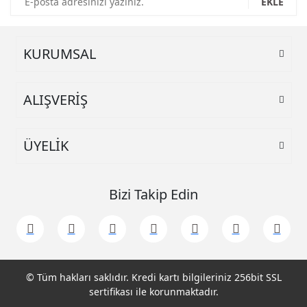
EKLE
Ürün fiyatı diğer sitelerden daha pahalı.
Bu ürüne benzer farklı alternatifler olmalı.
KURUMSAL
ALIŞVERİŞ
Gönder
ÜYELİK
Bizi Takip Edin
© Tüm hakları saklıdır. Kredi kartı bilgileriniz 256bit SSL
sertifikası ile korunmaktadır.